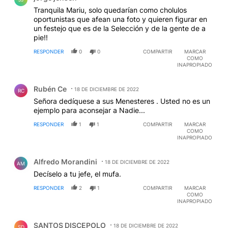
Tranquila Mariu, solo quedarían como cholulos
oportunistas que afean una foto y quieren figurar en
un festejo que es de la Selección y de la gente de a
pie!!
RESPONDER
0
0
COMPARTIR
MARCAR
COMO
INAPROPIADO
Comentario de Rubén Ce.
Rubén Ce
18 DE DICIEMBRE DE 2022
RC
Señora dedíquese a sus Menesteres . Usted no es un
ejemplo para aconsejar a Nadie...
RESPONDER
1
1
COMPARTIR
MARCAR
COMO
INAPROPIADO
Comentario de Alfredo Morandini.
Alfredo Morandini
18 DE DICIEMBRE DE 2022
AM
Decíselo a tu jefe, el mufa.
RESPONDER
2
1
COMPARTIR
MARCAR
COMO
INAPROPIADO
Comentario de SANTOS DISCEPOLO.
SANTOS DISCEPOLO
18 DE DICIEMBRE DE 2022
SD