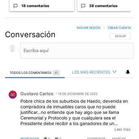
18 comentarios
38 comentarios
INICIAR SESIÓN
|
CREAR CUENTA
Conversación
SIGA ESTA CO
SEGUIR
LOS MÁS RECIENTES
TODOS LOS COMENTARIOS
41
Todos los comentarios
Comentario de Gustavo Carlos.
Gustavo Carlos
19 DE DICIEMBRE DE 2022
GC
Pobre chica de los suburbios de Haedo, devenida en
compradora de inmuebles caros que no puede
justificar...no entiende que hay algo que se llama
Ceremonial y Protocolo y que cualquiera sea el
Presidente debe recibir a los ganadores de un
mundial o de las Olimpiadas o de lo que fuese....una
Leer mas
inútil que la querían tanto que perdió por goleada en
RESPONDER
0
0
COMPARTIR
MARCAR