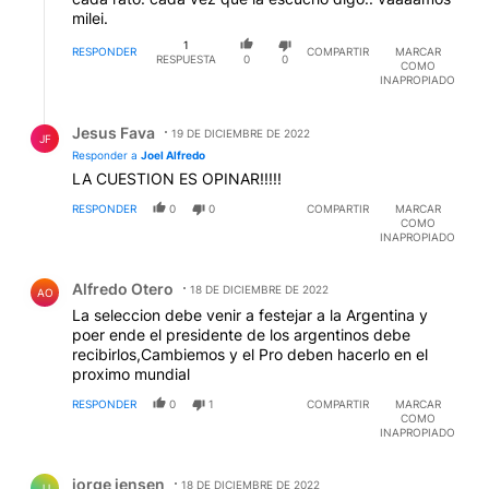
milei.
1
RESPONDER
COMPARTIR
MARCAR
RESPUESTA
0
0
COMO
INAPROPIADO
Respuesta de Jesus Fava.
Jesus Fava
19 DE DICIEMBRE DE 2022
JF
Responder a
Joel Alfredo
LA CUESTION ES OPINAR!!!!!
RESPONDER
0
0
COMPARTIR
MARCAR
COMO
INAPROPIADO
Comentario de Alfredo Otero.
Alfredo Otero
18 DE DICIEMBRE DE 2022
AO
La seleccion debe venir a festejar a la Argentina y
poer ende el presidente de los argentinos debe
recibirlos,Cambiemos y el Pro deben hacerlo en el
proximo mundial
RESPONDER
0
1
COMPARTIR
MARCAR
COMO
INAPROPIADO
Comentario de jorge jensen.
jorge jensen
18 DE DICIEMBRE DE 2022
JJ