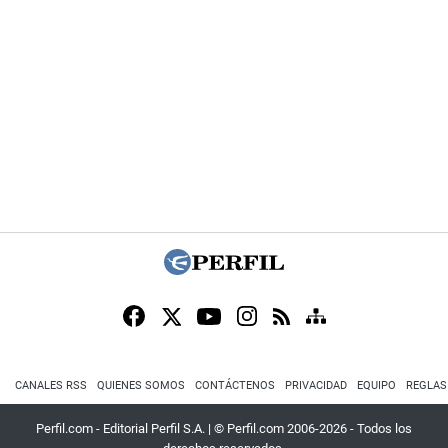
CANALES RSS
QUIENES SOMOS
CONTÁCTENOS
PRIVACIDAD
EQUIPO
REGLAS
Perfil.com - Editorial Perfil S.A.
| © Perfil.com 2006-2026 - Todos los