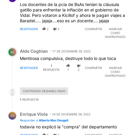
Los docentes de la pcia de BsAs tenían la cláusula
gatillo para enfrentar la inflación en el gobierno de
Vidal. Pero votaron a Kicillof y ahora le pagan viajes a
Baradel..... jajaja....eso es un docente.... jajaja
RESPONDER
2
3
COMPARTIR
MARCAR
COMO
INAPROPIADO
Comentario de Aldo Coghlan.
Aldo Coghlan
17 DE DICIEMBRE DE 2022
AC
Mentirosa compulsiva, destruye todo lo que toca
1
RESPONDER
COMPARTIR
MARCAR
RESPUESTA
7
2
COMO
INAPROPIADO
Respuesta desactivada.
CONTENIDO DESHABILITADO
1
RESPUESTA
Respuesta de Enrique Viola.
Enrique Viola
18 DE DICIEMBRE DE 2022
EV
Responder a
Alberto Mac Dougall
todavia no explicó la "compra" del departamento
RESPONDER
6
2
COMPARTIR
MARCAR