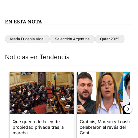
EN ESTA NOTA
María Eugenia Vidal
Selección Argentina
Qatar 2022
Noticias en Tendencia
Este listado muestra los artículos con más comentarios en los últim
Un artículo de tendencia con el título "Qué queda de la ley de p
Un artículo de tendencia con e
Qué queda de la ley de
Grabois, Moreau y Lousteau
propiedad privada tras la
celebraron el revés del
marcha...
Gobi...