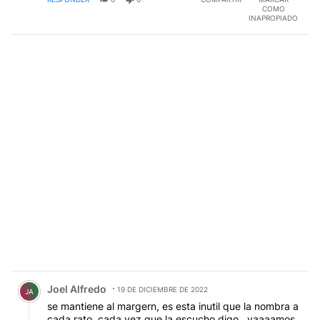
la provincia...y provocó casi seguramente la caída del
COMO
Pro en las elecciones del 2019, caradura...
INAPROPIADO
Comentario de Joel Alfredo.
Joel Alfredo
19 DE DICIEMBRE DE 2022
JA
se mantiene al margern, es esta inutil que la nombra a
cada rato. cada vez que la escucho digo.. vaaaamos