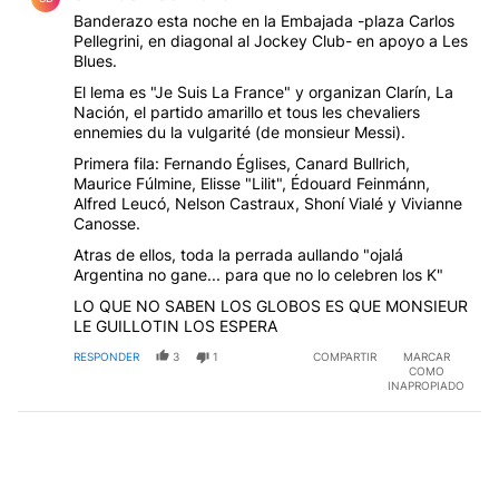
Banderazo esta noche en la Embajada -plaza Carlos
Pellegrini, en diagonal al Jockey Club- en apoyo a Les
Blues.
El lema es "Je Suis La France" y organizan Clarín, La
Nación, el partido amarillo et tous les chevaliers
ennemies du la vulgarité (de monsieur Messi).
Primera fila: Fernando Églises, Canard Bullrich,
Maurice Fúlmine, Elisse "Lilit", Édouard Feinmánn,
Alfred Leucó, Nelson Castraux, Shoní Vialé y Vivianne
Canosse.
Atras de ellos, toda la perrada aullando "ojalá
Argentina no gane... para que no lo celebren los K"
LO QUE NO SABEN LOS GLOBOS ES QUE MONSIEUR
LE GUILLOTIN LOS ESPERA
RESPONDER
3
1
COMPARTIR
MARCAR
COMO
INAPROPIADO