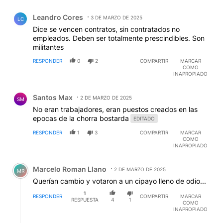
su patria y no tiene la mente colonizada, ese pueblo
Comentario de Leandro Cores.
peronista volverá, no lo duden " no es que nosotros
Leandro Cores
seamos buenos es que los otros son muy malos"
3 DE MARZO DE 2025
LC
malísimos, agregaría yo, al carajo con la libertad!!
Dice se vencen contratos, sin contratados no
saludos
empleados. Deben ser totalmente prescindibles. Son
militantes
RESPONDER
0
2
COMPARTIR
MARCAR
COMO
INAPROPIADO
Comentario de Santos Max.
Santos Max
2 DE MARZO DE 2025
SM
No eran trabajadores, eran puestos creados en las
epocas de la chorra bostarda
EDITADO
RESPONDER
1
3
COMPARTIR
MARCAR
COMO
INAPROPIADO
Comentario de Marcelo Roman Llano.
Marcelo Roman Llano
2 DE MARZO DE 2025
MR
Querían cambio y votaron a un cipayo lleno de odio...
1
RESPONDER
COMPARTIR
MARCAR
RESPUESTA
4
1
COMO
INAPROPIADO