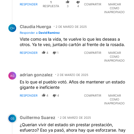
1
RESPONDER
COMPARTIR
MARCAR
RESPUESTA
3
4
COMO
INAPROPIADO
Respuesta de Claudia Huerga.
Claudia Huerga
2 DE MARZO DE 2025
CH
Responder a
David Ramirez
Viste como es la vida, te vuelve lo que les deseas a
otros. Ya te veo, juntado cartón al frente de la rosada.
RESPONDER
4
1
COMPARTIR
MARCAR
COMO
INAPROPIADO
Comentario de adrian gonzalez.
adrian gonzalez
2 DE MARZO DE 2025
AG
Es lo que el pueblo votó. Años de mantener un estado
gigante e ineficiente
RESPONDER
4
4
COMPARTIR
MARCAR
COMO
INAPROPIADO
Comentario de Guillermo Suarez.
Guillermo Suarez
2 DE MARZO DE 2025
GS
¿Querian vivir del estado sin prestar prestación,
esfuerzo? Eso ya pasó, ahora hay que esforzarse. hay