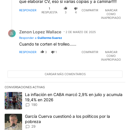
que elaborar CV, eso si varias copias y a caminar!!!!
1
RESPONDER
COMPARTIR
MARCAR
RESPUESTA
3
4
COMO
INAPROPIADO
Respuesta de Zenon Lopez Wallace.
Zenon Lopez Wallace
2 DE MARZO DE 2025
ZL
Responder a
Guillermo Suarez
Cuando te corten el trolleo......
RESPONDER
3
1
COMPARTIR
MARCAR
COMO
INAPROPIADO
CARGAR MÁS COMENTARIOS
CONVERSACIONES ACTIVAS
Este listado muestra los artículos con más comentarios en los últim
Un artículo de tendencia con el título "La inflación en CABA mar
La inflación en CABA marcó 2,9% en julio y acumula
19,4% en 2026
190
Un artículo de tendencia con el título "García Cuerva cuestionó a 
García Cuerva cuestionó a los políticos por la
pobreza
29