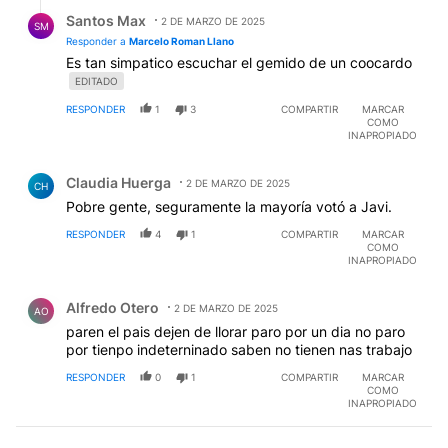
Respuesta de Santos Max.
Santos Max
2 DE MARZO DE 2025
SM
Responder a
Marcelo Roman Llano
Es tan simpatico escuchar el gemido de un coocardo
EDITADO
RESPONDER
1
3
COMPARTIR
MARCAR
COMO
INAPROPIADO
Comentario de Claudia Huerga.
Claudia Huerga
2 DE MARZO DE 2025
CH
Pobre gente, seguramente la mayoría votó a Javi.
RESPONDER
4
1
COMPARTIR
MARCAR
COMO
INAPROPIADO
Comentario de Alfredo Otero.
Alfredo Otero
2 DE MARZO DE 2025
AO
paren el pais dejen de llorar paro por un dia no paro
por tienpo indeterninado saben no tienen nas trabajo
RESPONDER
0
1
COMPARTIR
MARCAR
COMO
INAPROPIADO