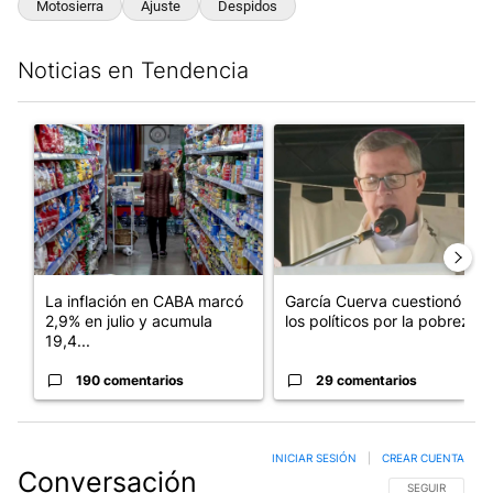
Motosierra
Ajuste
Despidos
Noticias en Tendencia
Este listado muestra los artículos con más comentarios en los últim
Un artículo de tendencia con el título "La inflación en CABA m
Un artículo de tendencia con e
La inflación en CABA marcó
García Cuerva cuestionó a
2,9% en julio y acumula
los políticos por la pobreza
19,4...
190 comentarios
29 comentarios
INICIAR SESIÓN
|
CREAR CUENTA
Conversación
SIGA ESTA CO
SEGUIR