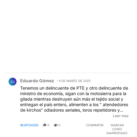
Comentario de Eduardo Gómez.
Eduardo Gómez
4 DE MARZO DE 2025
EG
Tenemos un delincuente de PTE y otro delincuente de
ministro de economía, sigan con la motosierra para la
gilada mientras destruyen aún más el tejido social y
entregan el país entero, alimenten a los " atendedores
de kirchos" odiadores seriales, loros repetidores y
toda la fauna anti, el verdadero peronismo, qué no
Leer mas
son sus dirigentes ni los sindicalistas entreguistas ni él
RESPONDER
0
0
COMPARTIR
MARCAR
" peronismo cordobés"ni los traidores conocidos sino
COMO
él pueblo silencioso, honesto y trabajador qué ama a
INAPROPIADO