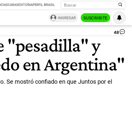
ICIAS
CARAS
EXITOÍNA
PERFIL BRASIL
INGRESAR
SUSCRIBITE
48
Ma
 "pesadilla" y
Ma
en
Ro
edo en Argentina"
|
In
Ma
Ma
bro. Se mostró confiado en que Juntos por el