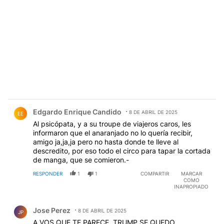
Comentario de Edgardo Enrique Candido.
Edgardo Enrique Candido
8 DE ABRIL DE 2025
EE
Al psicópata, y a su troupe de viajeros caros, les
informaron que el anaranjado no lo quería recibir,
amigo ja,ja,ja pero no hasta donde te lleve al
descredito, por eso todo el circo para tapar la cortada
de manga, que se comieron.-
RESPONDER
1
1
COMPARTIR
MARCAR
COMO
INAPROPIADO
Comentario de Jose Perez.
Jose Perez
8 DE ABRIL DE 2025
JP
A VOS QUE TE PARECE ,TRUMP SE QUEDO