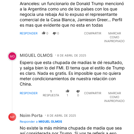
Aranceles: un funcionario de Donald Trump mencionó
a la Argentina como uno de los países con los que
negocia una rebaja Asi lo expuso el representante
comercial de la Casa Blanca, Jamieson Greer... Perfil
es mas que evidente que no esta en todas
RESPONDER
0
0
COMPARTIR
MARCAR
COMO
INAPROPIADO
Comentario de MIGUEL OLMOS.
MIGUEL OLMOS
8 DE ABRIL DE 2025
MO
Espero que esta chupada de madias le dé resultado,
y salga bien lo del FMI. El tema que el estilo de Trump
es claro. Nada es gratis. Es imposible que no quiera
meter condicionamientos de nuestra relación con
China.
1
RESPONDER
COMPARTIR
MARCAR
RESPUESTA
1
0
COMO
INAPROPIADO
Respuesta de Noim Porta.
Noim Porta
8 DE ABRIL DE 2025
NP
Responder a
MIGUEL OLMOS
No existe la más mínima chupada de madia que sea
así considerada por Trump. Si vos te referís a eso