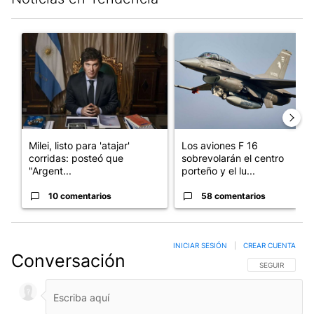
Este listado muestra los artículos con más comentarios en los últim
Un artículo de tendencia con el título "Milei, listo para 'atajar
Un artículo de tendencia con e
Milei, listo para 'atajar'
Los aviones F 16
corridas: posteó que
sobrevolarán el centro
"Argent...
porteño y el lu...
10 comentarios
58 comentarios
INICIAR SESIÓN
|
CREAR CUENTA
Conversación
SIGA ESTA CO
SEGUIR