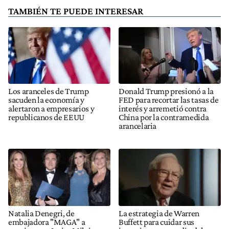
TAMBIÉN TE PUEDE INTERESAR
Los aranceles de Trump
Donald Trump presionó a la
sacuden la economía y
FED para recortar las tasas de
alertaron a empresarios y
interés y arremetió contra
republicanos de EEUU
China por la contramedida
arancelaria
Natalia Denegri, de
La estrategia de Warren
embajadora "MAGA" a
Buffett para cuidar sus