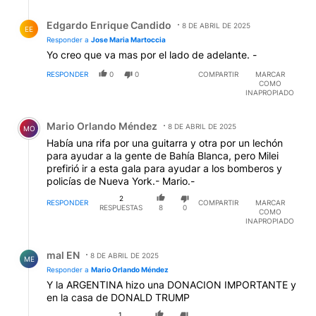
Respuesta de Edgardo Enrique Candido.
Edgardo Enrique Candido
8 DE ABRIL DE 2025
EE
Responder a
Jose Maria Martoccia
Yo creo que va mas por el lado de adelante. -
RESPONDER
0
0
COMPARTIR
MARCAR
COMO
INAPROPIADO
Comentario de Mario Orlando Méndez.
Mario Orlando Méndez
8 DE ABRIL DE 2025
MO
Había una rifa por una guitarra y otra por un lechón
para ayudar a la gente de Bahía Blanca, pero Milei
prefirió ir a esta gala para ayudar a los bomberos y
policías de Nueva York.- Mario.-
2
RESPONDER
COMPARTIR
MARCAR
RESPUESTAS
8
0
COMO
INAPROPIADO
Respuesta de mal EN.
mal EN
8 DE ABRIL DE 2025
ME
Responder a
Mario Orlando Méndez
Y la ARGENTINA hizo una DONACION IMPORTANTE y
en la casa de DONALD TRUMP
1