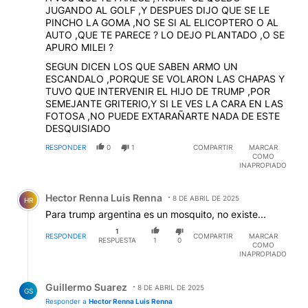
JUGANDO AL GOLF ,Y DESPUES DIJO QUE SE LE
PINCHO LA GOMA ,NO SE SI AL ELICOPTERO O AL
AUTO ,QUE TE PARECE ? LO DEJO PLANTADO ,O SE
APURO MILEI ?
SEGUN DICEN LOS QUE SABEN ARMO UN
ESCANDALO ,PORQUE SE VOLARON LAS CHAPAS Y
TUVO QUE INTERVENIR EL HIJO DE TRUMP ,POR
SEMEJANTE GRITERIO,Y SI LE VES LA CARA EN LAS
FOTOSA ,NO PUEDE EXTARAÑARTE NADA DE ESTE
DESQUISIADO
RESPONDER
0
1
COMPARTIR
MARCAR
COMO
INAPROPIADO
Comentario de Hector Renna Luis Renna.
Hector Renna Luis Renna
8 DE ABRIL DE 2025
HR
Para trump argentina es un mosquito, no existe...
1
RESPONDER
COMPARTIR
MARCAR
RESPUESTA
1
0
COMO
INAPROPIADO
Respuesta de Guillermo Suarez.
Guillermo Suarez
8 DE ABRIL DE 2025
GS
Responder a
Hector Renna Luis Renna