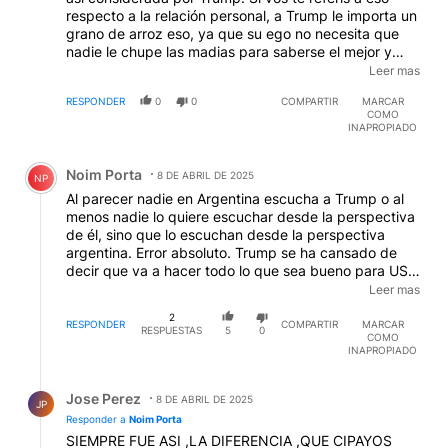
respecto a la relación personal, a Trump le importa un
grano de arroz eso, ya que su ego no necesita que
nadie le chupe las madias para saberse el mejor y
más brillante ser humano. Conclusión, Milei podrá
Leer mas
decir lo que quiera, colgarse de su cuello o lo que
RESPONDER
0
0
COMPARTIR
MARCAR
fuese, pero si no hace lo que Trump quiere en relación
COMO
a actos concretos que vayan en contra de China y le
INAPROPIADO
entregue a USA todo lo que Trump quiera, no lo va a
Comentario de Noim Porta.
registrar o tener en cuenta. Por ende el fracaso de
Noim Porta
Milei está super asegurado.
8 DE ABRIL DE 2025
NP
Al parecer nadie en Argentina escucha a Trump o al
menos nadie lo quiere escuchar desde la perspectiva
de él, sino que lo escuchan desde la perspectiva
argentina. Error absoluto. Trump se ha cansado de
decir que va a hacer todo lo que sea bueno para USA,
que le sirva a USA y que no le importa más que eso,
Leer mas
por lo que si no es bueno para otros países o no le
2
sirve a otros países, a Trump no le interesa en lo más
RESPONDER
COMPARTIR
MARCAR
RESPUESTAS
5
0
COMO
mínimo. Conclusión, Trump va a a hacer con Milei todo
INAPROPIADO
lo que sea bueno para USA o le sirva única y
exclusivamente a USA. Argentina, los argentinos y
Respuesta de Jose Perez.
Milei le importan un corno.
Jose Perez
8 DE ABRIL DE 2025
JP
Responder a
Noim Porta
SIEMPRE FUE ASI ,LA DIFERENCIA ,QUE CIPAYOS