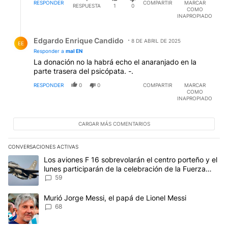
RESPONDER
COMPARTIR
MARCAR
RESPUESTA
1
0
COMO
INAPROPIADO
Respuesta de Edgardo Enrique Candido.
Edgardo Enrique Candido
8 DE ABRIL DE 2025
EE
Responder a
mal EN
La donación no la habrá echo el anaranjado en la
parte trasera del psicópata. -.
RESPONDER
0
0
COMPARTIR
MARCAR
COMO
INAPROPIADO
CARGAR MÁS COMENTARIOS
CONVERSACIONES ACTIVAS
Este listado muestra los artículos con más comentarios en los últim
Un artículo de tendencia con el título "Los aviones F 16 sobrevola
Los aviones F 16 sobrevolarán el centro porteño y el
lunes participarán de la celebración de la Fuerza
Aérea
59
Un artículo de tendencia con el título "Murió Jorge Messi, el papá
Murió Jorge Messi, el papá de Lionel Messi
68