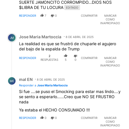
SUERTE JAMONCITO CORROMPIDO...DIOS NOS
$LIBRA DE TU LOCURA
EDITADO
RESPONDER
7
0
COMPARTIR
MARCAR
COMO
INAPROPIADO
Comentario de Jose Maria Martoccia.
Jose Maria Martoccia
8 DE ABRIL DE 2025
JM
La realidad es que se frustró de chuparle el agujero
del bajo de la espalda de Trump
2
RESPONDER
COMPARTIR
MARCAR
RESPUESTAS
5
0
COMO
INAPROPIADO
Respuesta de mal EN.
mal EN
8 DE ABRIL DE 2025
ME
Responder a
Jose Maria Martoccia
Si fue ....se puso el Smocking para estar mas lindo....y
se sento a esperarlo......Creo que NO SE FRUSTRO
nada
Ya estaba el HECHO CONSUMADO !!!
RESPONDER
0
0
COMPARTIR
MARCAR
COMO
INAPROPIADO