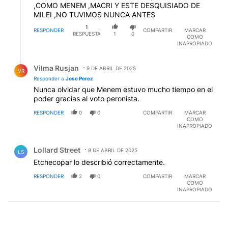
,COMO MENEM ,MACRI Y ESTE DESQUISIADO DE
MILEI ,NO TUVIMOS NUNCA ANTES
1
RESPONDER
COMPARTIR
MARCAR
RESPUESTA
1
0
COMO
INAPROPIADO
Respuesta de Vilma Rusjan.
Vilma Rusjan
9 DE ABRIL DE 2025
VR
Responder a
Jose Perez
Nunca olvidar que Menem estuvo mucho tiempo en el
poder gracias al voto peronista.
RESPONDER
0
0
COMPARTIR
MARCAR
COMO
INAPROPIADO
Comentario de Lollard Street.
Lollard Street
8 DE ABRIL DE 2025
LS
Etchecopar lo describió correctamente.
RESPONDER
2
0
COMPARTIR
MARCAR
COMO
INAPROPIADO