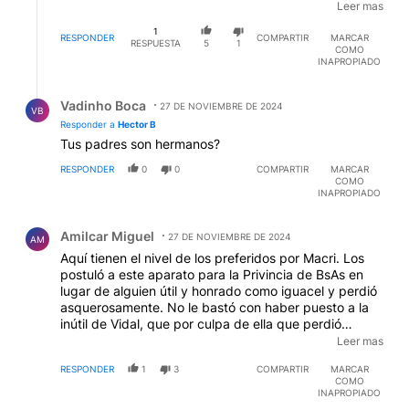
MAS QUE DISPERSA, MUY FUERA DE LA REALIDAD
Leer mas
LA CONDENADA...JAJAJAJAJAJ!!!!!! Y EL DEDITO,
1
TERMINO METIDO DONDE NO LE PEGA EL SOL!!!!!
RESPONDER
COMPARTIR
MARCAR
RESPUESTA
5
1
COMO
JAJAJAJA
INAPROPIADO
Respuesta de Vadinho Boca.
Vadinho Boca
27 DE NOVIEMBRE DE 2024
VB
Responder a
Hector B
Tus padres son hermanos?
RESPONDER
0
0
COMPARTIR
MARCAR
COMO
INAPROPIADO
Comentario de Amilcar Miguel.
Amilcar Miguel
27 DE NOVIEMBRE DE 2024
AM
Aquí tienen el nivel de los preferidos por Macri. Los
postuló a este aparato para la Privincia de BsAs en
lugar de alguien útil y honrado como iguacel y perdió
asquerosamente. No le bastó con haber puesto a la
inútil de Vidal, que por culpa de ella que perdió
porque era un desastre, luego perdió Macri su
Leer mas
postulación a renovar su gobierno. Ahora sigue
RESPONDER
1
3
COMPARTIR
MARCAR
intentando joder a los jubilados del BAPRO
COMO
demostrando que aparte de inútil no respeta a lo
INAPROPIADO
dictaminado por la justicia.