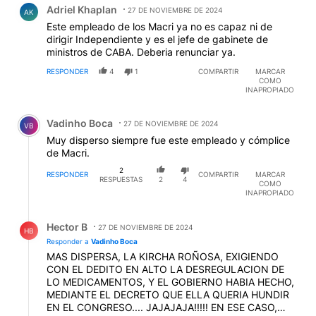
Adriel Khaplan
27 DE NOVIEMBRE DE 2024
AK
Este empleado de los Macri ya no es capaz ni de
dirigir Independiente y es el jefe de gabinete de
ministros de CABA. Deberia renunciar ya.
RESPONDER
4
1
COMPARTIR
MARCAR
COMO
INAPROPIADO
Comentario de Vadinho Boca.
Vadinho Boca
27 DE NOVIEMBRE DE 2024
VB
Muy disperso siempre fue este empleado y cómplice
de Macri.
2
RESPONDER
COMPARTIR
MARCAR
RESPUESTAS
2
4
COMO
INAPROPIADO
Respuesta de Hector B.
Hector B
27 DE NOVIEMBRE DE 2024
HB
Responder a
Vadinho Boca
MAS DISPERSA, LA KIRCHA ROÑOSA, EXIGIENDO
CON EL DEDITO EN ALTO LA DESREGULACION DE
LO MEDICAMENTOS, Y EL GOBIERNO HABIA HECHO,
MEDIANTE EL DECRETO QUE ELLA QUERIA HUNDIR
EN EL CONGRESO.... JAJAJAJA!!!!! EN ESE CASO,