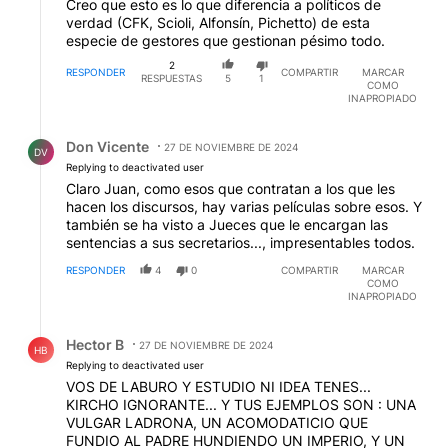
Creo que esto es lo que diferencia a políticos de
verdad (CFK, Scioli, Alfonsín, Pichetto) de esta
especie de gestores que gestionan pésimo todo.
2
RESPONDER
COMPARTIR
MARCAR
RESPUESTAS
5
1
COMO
INAPROPIADO
Respuesta de Don Vicente.
Don Vicente
27 DE NOVIEMBRE DE 2024
DV
Replying to deactivated user
Claro Juan, como esos que contratan a los que les
hacen los discursos, hay varias películas sobre esos. Y
también se ha visto a Jueces que le encargan las
sentencias a sus secretarios..., impresentables todos.
RESPONDER
4
0
COMPARTIR
MARCAR
COMO
INAPROPIADO
Respuesta de Hector B.
Hector B
27 DE NOVIEMBRE DE 2024
HB
Replying to deactivated user
VOS DE LABURO Y ESTUDIO NI IDEA TENES...
KIRCHO IGNORANTE... Y TUS EJEMPLOS SON : UNA
VULGAR LADRONA, UN ACOMODATICIO QUE
FUNDIO AL PADRE HUNDIENDO UN IMPERIO, Y UN