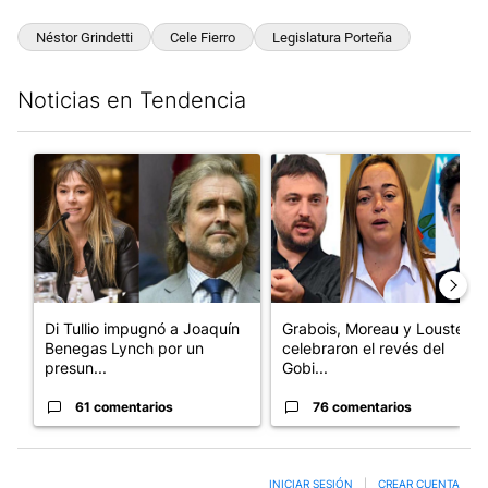
Néstor Grindetti
Cele Fierro
Legislatura Porteña
Noticias en Tendencia
Este listado muestra los artículos con más comentarios en los últim
Un artículo de tendencia con el título "Di Tullio impugnó a Joa
Un artículo de tendencia con e
Di Tullio impugnó a Joaquín
Grabois, Moreau y Lousteau
Benegas Lynch por un
celebraron el revés del
presun...
Gobi...
61 comentarios
76 comentarios
INICIAR SESIÓN
|
CREAR CUENTA