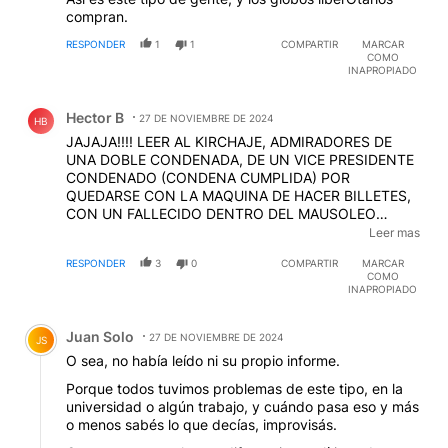
compran.
RESPONDER
1
1
COMPARTIR
MARCAR
COMO
INAPROPIADO
Comentario de Hector B.
Hector B
27 DE NOVIEMBRE DE 2024
HB
JAJAJA!!!! LEER AL KIRCHAJE, ADMIRADORES DE
UNA DOBLE CONDENADA, DE UN VICE PRESIDENTE
CONDENADO (CONDENA CUMPLIDA) POR
QUEDARSE CON LA MAQUINA DE HACER BILLETES,
CON UN FALLECIDO DENTRO DEL MAUSOLEO
OBSENO QUE LE HIZO SU LACAYO, QUE SE
Leer mas
EXCITABA CON FOTOS DE CAJAS FUERTES,
RESPONDER
3
0
COMPARTIR
MARCAR
PRODUCE COMO POCO RISA... ANTES DE CRITICAR,
COMO
MIRENSE AL ESPEJO... VERAN LA HORRIBLE JETA
INAPROPIADO
QUE TIENEN, CORRUPTOS. LOS DIRIGENTES Y LOS
Comentario de Juan Solo.
DIRIGIDOS, SOLO QUE ESTOS ULTIMOS, ADEMAS
Juan Solo
REPTAN...JEJEJE
27 DE NOVIEMBRE DE 2024
JS
O sea, no había leído ni su propio informe.
Porque todos tuvimos problemas de este tipo, en la
universidad o algún trabajo, y cuándo pasa eso y más
o menos sabés lo que decías, improvisás.