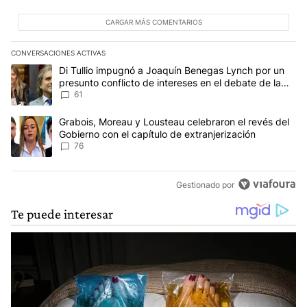
CARGAR MÁS COMENTARIOS
CONVERSACIONES ACTIVAS
Este listado muestra los artículos con más comentarios en los últim
Un artículo de tendencia con el título "Di Tullio impugnó a Joaqu
Di Tullio impugnó a Joaquín Benegas Lynch por un
presunto conflicto de intereses en el debate de la
Ley de Tierras
61
Un artículo de tendencia con el título "Grabois, Moreau y Lousteau
Grabois, Moreau y Lousteau celebraron el revés del
Gobierno con el capítulo de extranjerización
76
Gestionado por