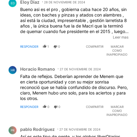
Eloy Diaz
28 DE NOVIEMBRE DE 2024
ED
Bueno asi es el pro , gobierna caba hace 20 años, sin
ideas, con baches y pinzas y atados con alambres ,
así está la ciudad, impresentable , gestión larretista 8
años , la única buena fue la de Macri que la terminó
de quemar cuando fue presidente en el 2015 , luego
no se quejen , lástima por los porteños que no
Leer mas
votamos al pro , pero bueno , debería renunciar
RESPONDER
1
0
COMPARTIR
MARCAR
inmediatamente no? viejo gaga, quizas si le dan ese
COMO
puesto a Carrió al menos puede hacer una buena
INAPROPIADO
oratoria. !!!!
EDITADO
Comentario de Horacio Romano.
Horacio Romano
27 DE NOVIEMBRE DE 2024
HR
Falta de reflejos. Deberían aprender de Menem que
en cierta oportunidad y con su mejor sonrisa
reconoció que se había confundido de discurso. Pero,
claro, Menem hubo uno solo, para los aciertos y para
los otros.
RESPONDER
0
0
COMPARTIR
MARCAR
COMO
INAPROPIADO
Comentario de pablo Rodriguez.
pablo Rodriguez
27 DE NOVIEMBRE DE 2024
PR
Así es este tipo de gente, y los globos liberOtarios