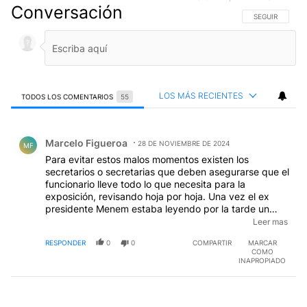
Conversación
SIGA ESTA CO
SEGUIR
LOS MÁS RECIENTES
TODOS LOS COMENTARIOS
55
Todos los comentarios
Comentario de Marcelo Figueroa.
Marcelo Figueroa
28 DE NOVIEMBRE DE 2024
MF
Para evitar estos malos momentos existen los
secretarios o secretarias que deben asegurarse que el
funcionario lleve todo lo que necesita para la
exposición, revisando hoja por hoja. Una vez el ex
presidente Menem estaba leyendo por la tarde un
discurso que había leído por la mañana en otra
Leer mas
reunión y sobre la marcha se dio cuenta y comentó
RESPONDER
0
0
COMPARTIR
MARCAR
que ese no era el discurso para ese momento. Y bue´.
COMO
INAPROPIADO