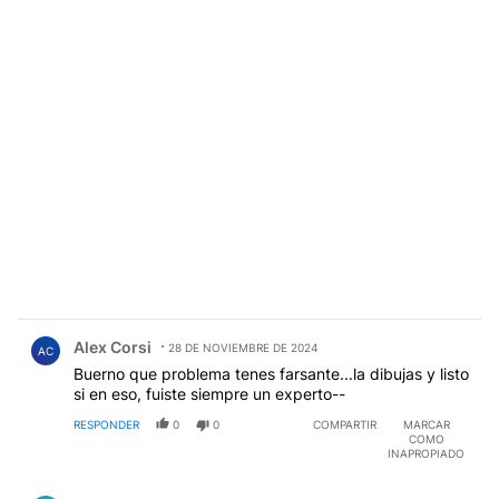
Comentario de Alex Corsi.
Alex Corsi
28 DE NOVIEMBRE DE 2024
AC
Buerno que problema tenes farsante...la dibujas y listo
si en eso, fuiste siempre un experto--
RESPONDER
0
0
COMPARTIR
MARCAR
COMO
INAPROPIADO
Comentario de Eloy Diaz.