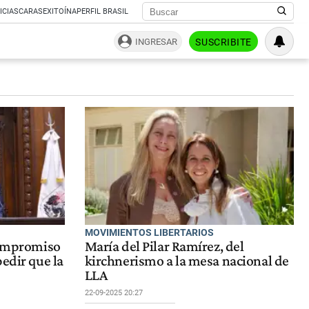
ICIAS
CARAS
EXITOÍNA
PERFIL BRASIL
INGRESAR
SUSCRIBITE
MOVIMIENTOS LIBERTARIOS
 compromiso
María del Pilar Ramírez, del
edir que la
kirchnerismo a la mesa nacional de
LLA
22-09-2025 20:27