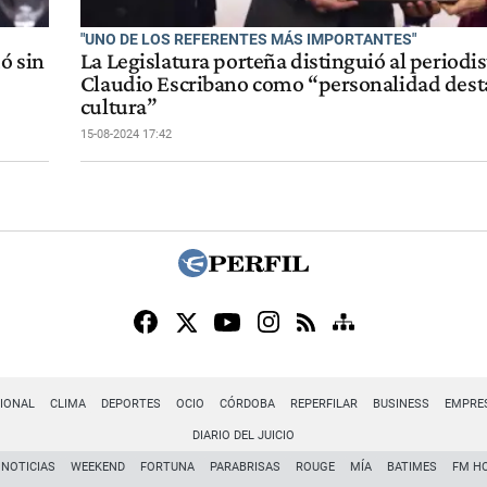
"UNO DE LOS REFERENTES MÁS IMPORTANTES"
ó sin
La Legislatura porteña distinguió al periodis
Claudio Escribano como “personalidad dest
cultura”
15-08-2024 17:42
IONAL
CLIMA
DEPORTES
OCIO
CÓRDOBA
REPERFILAR
BUSINESS
EMPRE
DIARIO DEL JUICIO
NOTICIAS
WEEKEND
FORTUNA
PARABRISAS
ROUGE
MÍA
BATIMES
FM H