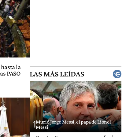
hasta la
LAS MÁS LEÍDAS
las PASO
Murió Jorge Messi, el papá de Lionel
1
Messi