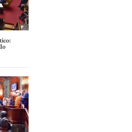
tico:
llo