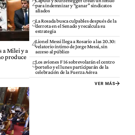
Caputo y Sturzenegger crean un fondo
2
para indemnizar y “ganar” sindicatos
aliados
La Rosada busca culpables después de la
3
derrota en el Senado y recalcula su
estrategia
Lionel Messi llega a Rosario a las 20.30:
4
velatorio íntimo de Jorge Messi, sin
 a Milei y a
acceso al público
no produce
Los aviones F 16 sobrevolarán el centro
5
porteño y el lunes participarán de la
celebración de la Fuerza Aérea
VER MÁS