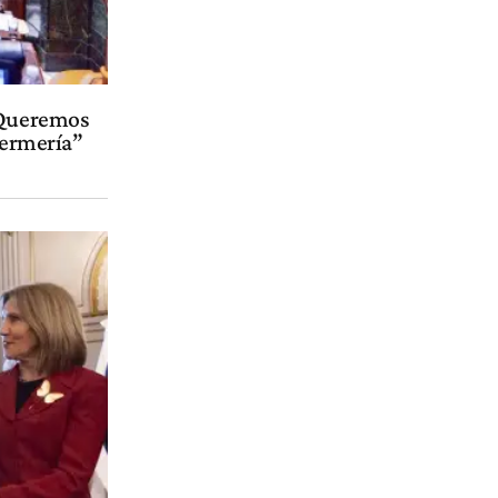
 “Queremos
fermería”