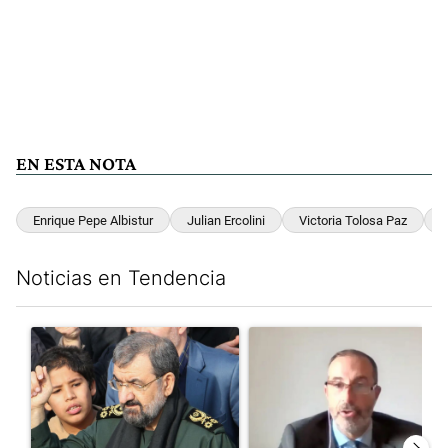
EN ESTA NOTA
Enrique Pepe Albistur
Julian Ercolini
Victoria Tolosa Paz
C
Noticias en Tendencia
Este listado muestra los artículos con más comentarios en los últim
Un artículo de tendencia con el título "Irán nombró al ideólog
Un artículo de tendencia con e