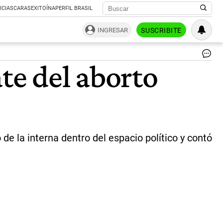
ICIAS
CARAS
EXITOÍNA
PERFIL BRASIL
INGRESAR
SUSCRIBITE
La
e del aborto
di
del
PR
Sil
Lo
so
qu
el
de la interna dentro del espacio político y contó
pre
Ma
Ma
ev
los
al
qu
po
ten