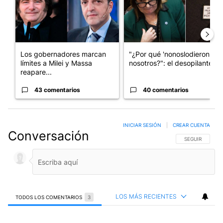
Los gobernadores marcan
"¿Por qué 'nonoslodieron' a
límites a Milei y Massa
nosotros?": el desopilante ...
reapare...
43 comentarios
40 comentarios
INICIAR SESIÓN
|
CREAR CUENTA
Conversación
SIGA ESTA CO
SEGUIR
LOS MÁS RECIENTES
TODOS LOS COMENTARIOS
3
Todos los comentarios