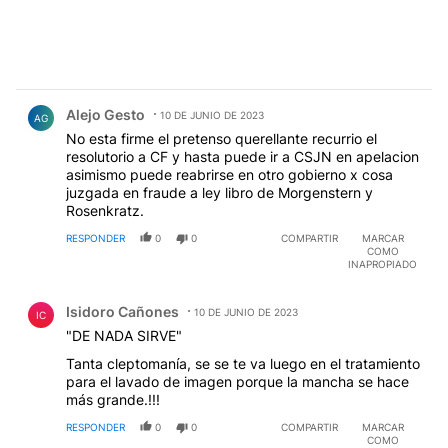
Comentario de Alejo Gesto.
Alejo Gesto
10 DE JUNIO DE 2023
AG
No esta firme el pretenso querellante recurrio el
resolutorio a CF y hasta puede ir a CSJN en apelacion
asimismo puede reabrirse en otro gobierno x cosa
juzgada en fraude a ley libro de Morgenstern y
Rosenkratz.
RESPONDER
0
0
COMPARTIR
MARCAR
COMO
INAPROPIADO
Comentario de Isidoro Cañones.
Isidoro Cañones
10 DE JUNIO DE 2023
IC
"DE NADA SIRVE"
Tanta cleptomanía, se se te va luego en el tratamiento
para el lavado de imagen porque la mancha se hace
más grande.!!!
RESPONDER
0
0
COMPARTIR
MARCAR
COMO