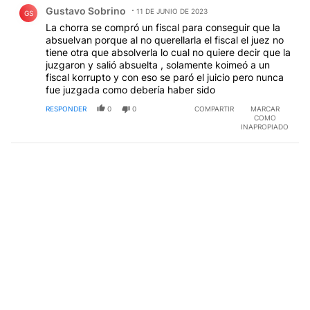
Comentario de Gustavo Sobrino.
Gustavo Sobrino
11 DE JUNIO DE 2023
GS
La chorra se compró un fiscal para conseguir que la
absuelvan porque al no querellarla el fiscal el juez no
tiene otra que absolverla lo cual no quiere decir que la
juzgaron y salió absuelta , solamente koimeó a un
fiscal korrupto y con eso se paró el juicio pero nunca
fue juzgada como debería haber sido
RESPONDER
0
0
COMPARTIR
MARCAR
COMO
INAPROPIADO