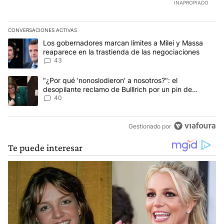
INAPROPIADO
CONVERSACIONES ACTIVAS
Este listado muestra los artículos con más comentarios en los últim
Un artículo de tendencia con el título "Los gobernadores marcan l
Los gobernadores marcan límites a Milei y Massa
reaparece en la trastienda de las negociaciones
43
Un artículo de tendencia con el título ""¿Por qué 'nonoslodieron' a
"¿Por qué 'nonoslodieron' a nosotros?": el
desopilante reclamo de Bulllrich por un pin de
Malvinas
40
Gestionado por