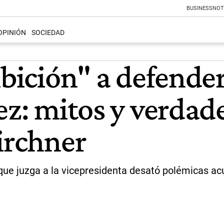
BUSINESS
NOT
OPINIÓN
SOCIEDAD
ibición" a defender
ez: mitos y verdade
irchner
ca que juzga a la vicepresidenta desató polémicas a