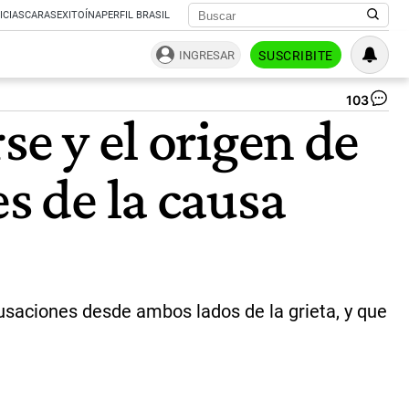
ICIAS
CARAS
EXITOÍNA
PERFIL BRASIL
INGRESAR
SUSCRIBITE
103
Cri
se y el origen de
Fe
de
Kir
s de la causa
|
Te
cusaciones desde ambos lados de la grieta, y que