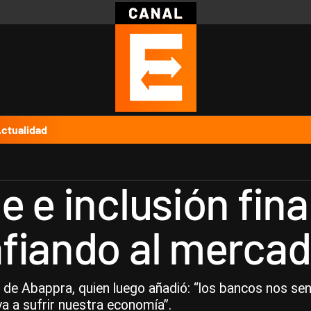
Política
Pymes
Salud
Internacional
Clima
Deportes
Business
Noticias
Caras
ctualidad
 e inclusión fina
fiando al mercad
 de Abappra, quien luego añadió: “los bancos nos se
a a sufrir nuestra economía”.