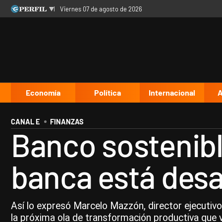
viernes 07 de agosto de 2026
Últimas noticias
Inicio
Ahora
Opinión
Cultura
Arte
Educación
Videos
Córdoba
Reperfilar
Diario del Juicio
Economía
Política
Internacional
A
CANAL E
FINANZAS
Banco sostenible
banca está desa
Así lo expresó Marcelo Mazzón, director ejecutivo
la próxima ola de transformación productiva que v