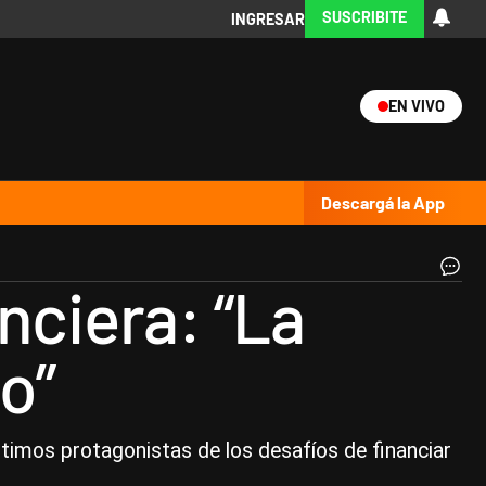
SUSCRIBITE
INGRESAR
EN VIVO
Ciencia
Protagonistas
Tecnología
CARAS
Exitoina
Turismo
Exitoina
Gaming
Vivo
Descargá la App
Fi
nciera: “La
|
Fr
o”
ntimos protagonistas de los desafíos de financiar