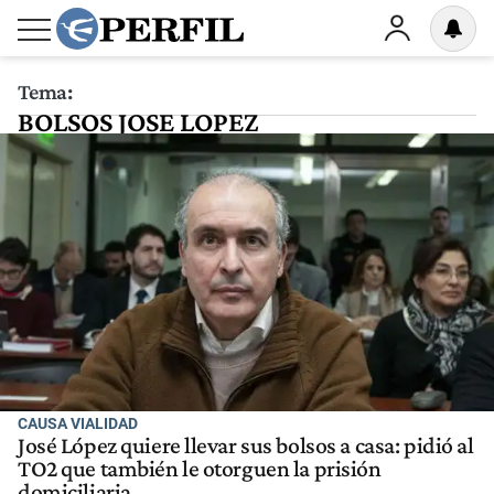
Tema:
BOLSOS JOSE LOPEZ
CAUSA VIALIDAD
José López quiere llevar sus bolsos a casa: pidió al
TO2 que también le otorguen la prisión
domiciliaria