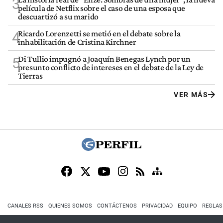
3
película de Netflix sobre el caso de una esposa que
descuartizó a su marido
Ricardo Lorenzetti se metió en el debate sobre la
4
inhabilitación de Cristina Kirchner
Di Tullio impugnó a Joaquín Benegas Lynch por un
5
presunto conflicto de intereses en el debate de la Ley de
Tierras
VER MÁS
CANALES RSS
QUIENES SOMOS
CONTÁCTENOS
PRIVACIDAD
EQUIPO
REGLAS