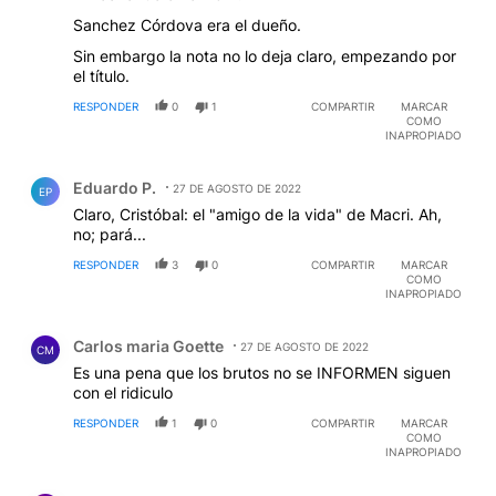
Sanchez Córdova era el dueño.
Sin embargo la nota no lo deja claro, empezando por
el título.
RESPONDER
0
1
COMPARTIR
MARCAR
COMO
INAPROPIADO
Comentario de Eduardo P..
Eduardo P.
27 DE AGOSTO DE 2022
EP
Claro, Cristóbal: el "amigo de la vida" de Macri. Ah,
no; pará...
RESPONDER
3
0
COMPARTIR
MARCAR
COMO
INAPROPIADO
Comentario de Carlos maria Goette.
Carlos maria Goette
27 DE AGOSTO DE 2022
CM
Es una pena que los brutos no se INFORMEN siguen
con el ridiculo
RESPONDER
1
0
COMPARTIR
MARCAR
COMO
INAPROPIADO
Comentario de Héctor Rojas.