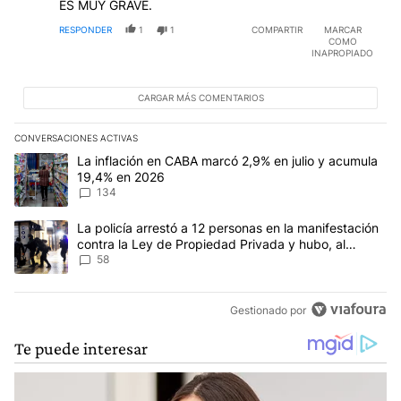
ES MUY GRAVE.
RESPONDER
1
1
COMPARTIR
MARCAR
COMO
INAPROPIADO
CARGAR MÁS COMENTARIOS
CONVERSACIONES ACTIVAS
Este listado muestra los artículos con más comentarios en los últim
Un artículo de tendencia con el título "La inflación en CABA mar
La inflación en CABA marcó 2,9% en julio y acumula
19,4% en 2026
134
Un artículo de tendencia con el título "La policía arrestó a 12 p
La policía arrestó a 12 personas en la manifestación
contra la Ley de Propiedad Privada y hubo, al
menos, 3 agentes heridos
58
Gestionado por