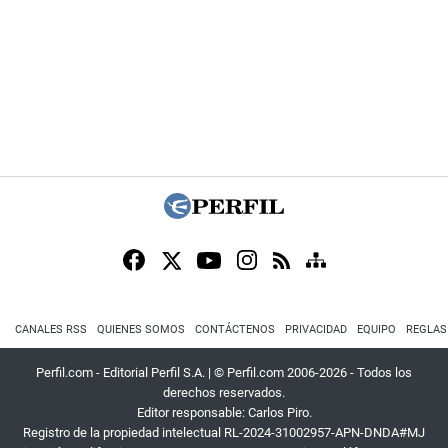
CANALES RSS
QUIENES SOMOS
CONTÁCTENOS
PRIVACIDAD
EQUIPO
REGLAS
Perfil.com - Editorial Perfil S.A.
| © Perfil.com 2006-2026 - Todos los
derechos reservados.
Editor responsable: Carlos Piro.
Registro de la propiedad intelectual RL-2024-31002957-APN-DNDA#MJ