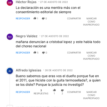
Héctor Rojas
27 DE AGOSTO DE 2022
HR
La declaración es una mentira más con el
consentimiento editorial de siempre
RESPONDER
1
0
COMPARTIR
MARCAR
COMO
INAPROPIADO
Comentario de Negro Valdez.
Negro Valdez
27 DE AGOSTO DE 2022
NV
mañana denuncian a cristobal lopez y este habla todo
del choreo nacional
RESPONDER
5
0
COMPARTIR
MARCAR
COMO
INAPROPIADO
Comentario de Alfredo Iglesias.
Alfredo Iglesias
26 DE AGOSTO DE 2022
AI
Bueno sabemos que eras vos el dueño porque fue en
el 2011, que hiciste con la guita termosellada?, a quien
se los diste? Porque la justicia no investigó?
3
RESPONDER
COMPARTIR
MARCAR
RESPUESTAS
1
2
COMO
INAPROPIADO
1 respuesta más antiguas