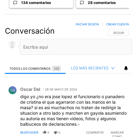
134 comentarios
28 comentarios
INICIAR SESIÓN
|
CREAR CUENTA
Conversación
SIGA ESTA CO
SEGUIR
LOS MÁS RECIENTES
TODOS LOS COMENTARIOS
109
Todos los comentarios
Comentario de Oscar Del.
Oscar Del
28 DE MAYO DE 2024
OD
digo yo ¿no era jose lopez el funcionario o panadero
de cristina el que agarraron con las manos en la
masa? si es asi muchachos no traten de redirigir la
situacion a otro lado y marchen en gayola asumiendo
su autoria es mas tienen videos, fotos y algunos
balbuceos de declaraciones.-
RESPONDER
0
0
COMPARTIR
MARCAR
COMO