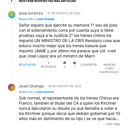
MOSTRAR RESPUESTAS MÁS ANTIGUAS
1
Respuesta de jose lorenzo.
jose lorenzo
27 DE AGOSTO DE 2022
JL
Responder a
Juan Uranga
Señor espero que ejercite su memoria 1° eso de joda
con el soterramiento corre por cuenta suya si tiene
pruebas vaya a la Justicia 2° los trenes chinos los
importó UN MINISTRO DE LA CRIS Randazo cosa que
estuvo mucho mejor que los trenes basura que
importo JAIME y por último me parece que Ud. creé
que José Lopez era un ministro de Macri
1
RESPONDER
COMPARTIR
MARCAR
RESPUESTA
0
1
COMO
INAPROPIADO
Respuesta de Juan Uranga.
Juan Uranga
28 DE AGOSTO DE 2022
JU
Responder a
jose lorenzo
Sub normal, el representante de los trenes Chinos era
Franco, tambien el titular del CA a quien los Kirchner
nunca ejecutaron su deuda ya que llamaba a votar a
los Kirchner porque decía que debían gobernar por 10
años más en detrimento de su hijo ( se ve que hacia
buenos negocios con ellos ) Averigua porqué Angelo
Leer mas