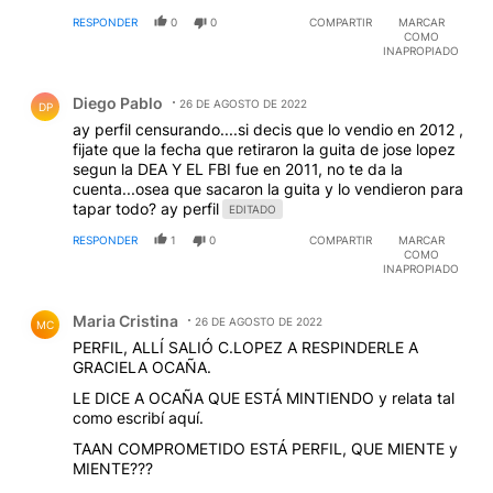
RESPONDER
0
0
COMPARTIR
MARCAR
COMO
INAPROPIADO
Comentario de Diego Pablo.
Diego Pablo
26 DE AGOSTO DE 2022
DP
ay perfil censurando....si decis que lo vendio en 2012 ,
fijate que la fecha que retiraron la guita de jose lopez
segun la DEA Y EL FBI fue en 2011, no te da la
cuenta...osea que sacaron la guita y lo vendieron para
tapar todo? ay perfil
EDITADO
RESPONDER
1
0
COMPARTIR
MARCAR
COMO
INAPROPIADO
Comentario de Maria Cristina.
Maria Cristina
26 DE AGOSTO DE 2022
MC
PERFIL, ALLÍ SALIÓ C.LOPEZ A RESPINDERLE A
GRACIELA OCAÑA.
LE DICE A OCAÑA QUE ESTÁ MINTIENDO y relata tal
como escribí aquí.
TAAN COMPROMETIDO ESTÁ PERFIL, QUE MIENTE y
MIENTE???