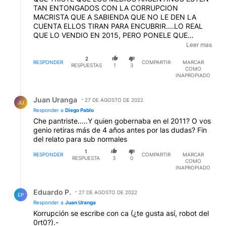
TAN ENTONGADOS CON LA CORRUPCION
MACRISTA QUE A SABIENDA QUE NO LE DEN LA
CUENTA ELLOS TIRAN PARA ENCUBRIR....LO REAL
QUE LO VENDIO EN 2015, PERO PONELE QUE
MIENTAN 2012, SABES QUE PERFIL? EL
Leer mas
DOCUMENTO DEL FBI Y LA DEA DICE QUE LA PLATA
2
LA RETIRARON EN 2011 Y QUE EL DUEÑO ES
RESPONDER
COMPARTIR
MARCAR
RESPUESTAS
1
3
COMO
SANCHEZ CORDOVA, TESORERO DE MACRI Y
INAPROPIADO
ANGELLICI EN BOCA...QUE TRISTE SON ESTOS
MEDIOS PESETEROS
Respuesta de Juan Uranga.
Juan Uranga
27 DE AGOSTO DE 2022
JU
Responder a
Diego Pablo
Che pantriste.....Y quien gobernaba en el 2011? O vos
genio retiras más de 4 años antes por las dudas? Fin
del relato para sub normales
1
RESPONDER
COMPARTIR
MARCAR
RESPUESTA
3
0
COMO
INAPROPIADO
Respuesta de Eduardo P..
Eduardo P.
27 DE AGOSTO DE 2022
EP
Responder a
Juan Uranga
Korrupción se escribe con ca (¿te gusta así, robot del
0rt0?).-