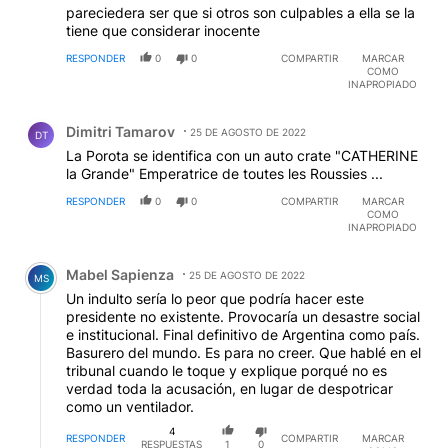
pareciedera ser que si otros son culpables a ella se la
tiene que considerar inocente
RESPONDER
0
0
COMPARTIR
MARCAR
COMO
INAPROPIADO
Comentario de Dimitri Tamarov.
Dimitri Tamarov
25 DE AGOSTO DE 2022
DT
La Porota se identifica con un auto crate "CATHERINE
la Grande" Emperatrice de toutes les Roussies ...
RESPONDER
0
0
COMPARTIR
MARCAR
COMO
INAPROPIADO
Comentario de Mabel Sapienza.
Mabel Sapienza
25 DE AGOSTO DE 2022
MS
Un indulto sería lo peor que podría hacer este
presidente no existente. Provocaría un desastre social
e institucional. Final definitivo de Argentina como país.
Basurero del mundo. Es para no creer. Que hablé en el
tribunal cuando le toque y explique porqué no es
verdad toda la acusación, en lugar de despotricar
como un ventilador.
4
RESPONDER
COMPARTIR
MARCAR
RESPUESTAS
1
0