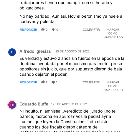
trabajadores tienen que cumplir con su horario y
obligaciones.
No hay paridad. Aún asi. Hoy el peronismo ya huele a
cadáver y polenta.
RESPONDER
0
0
COMPARTIR
MARCAR
COMO
INAPROPIADO
Comentario de Alfredo Iglesias.
Alfredo Iglesias
25 DE AGOSTO DE 2022
AI
Es verdad y estuvo 2 años sin fueros en la época de la
doctrina inventada por el macrismo para meter preso
opositores sin juicio, que por supuesto dieron de baja
cuando dejaron el poder.
RESPONDER
1
1
COMPARTIR
MARCAR
COMO
INAPROPIADO
Comentario de Eduardo Buffa.
Eduardo Buffa
25 DE AGOSTO DE 2022
EB
Ni indulto, ni amnistía...veredicto del jurado ¿no te
parece, morocha en apuros? Vos le pedist ayr a
Luc!ani que leyera la Constitución..lindo chiste,
cuando los dos fiscals dieron cátedra de