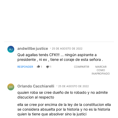
Comentario de andwillbe justice.
andwillbe justice
25 DE AGOSTO DE 2022
AJ
Qué agallas tenés CFK!!! ... ningún aspirante a
presidente , ni ex , tiene el coraje de esta señora .
RESPONDER
1
1
COMPARTIR
MARCAR
COMO
INAPROPIADO
Comentario de Orlando Cacchiarelli.
Orlando Cacchiarelli
25 DE AGOSTO DE 2022
OC
quuien roba se cree dueño de lo robado y no admite
discucion al respecto
ella se cree por encima de la ley de la constitucion ella
se considera absuelta por la historia y no es la historia
quien la tiene que absolver sino la justici