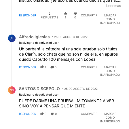
institucionalidad ¿te acordás cuando decías que hacía
falta esto? bueno..te están dando el gusto. Y faltan
Leer mas
causas...¿seguirás bailando en el balcón de la Unidad
2
Básica Congreso?.
RESPONDER
COMPARTIR
MARCAR
RESPUESTAS
1
0
COMO
INAPROPIADO
Respuesta de Alfredo Iglesias.
Alfredo Iglesias
25 DE AGOSTO DE 2022
AI
Replying to deactivated user
Uh barbará la cátedra ni una sola prueba solo títulos
de Clarín, solo chats que no son ni de ella, en apuros
quedó Caputto 100 mensajes con Lopez
RESPONDER
1
0
COMPARTIR
MARCAR
COMO
INAPROPIADO
Respuesta de SANTOS DISCEPOLO.
SANTOS DISCEPOLO
25 DE AGOSTO DE 2022
SD
Replying to deactivated user
PUEDE DARME UNA PRUEBA...MITOMANO? A VER
SINO VOY A PENSAR QUE MIENTE
RESPONDER
0
0
COMPARTIR
MARCAR
COMO
INAPROPIADO