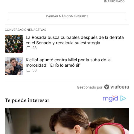
INAPROPIADO
CARGAR MÁS COMENTARIOS
CONVERSACIONES ACTIVAS
Este listado muestra los artículos con más comentarios en los últim
Un artículo de tendencia con el título "La Rosada busca culpables
La Rosada busca culpables después de la derrota
en el Senado y recalcula su estrategia
28
Un artículo de tendencia con el título "Kicillof apuntó contra Milei 
Kicillof apuntó contra Milei por la suba de la
morosidad: “El lío lo armó él”
53
Gestionado por