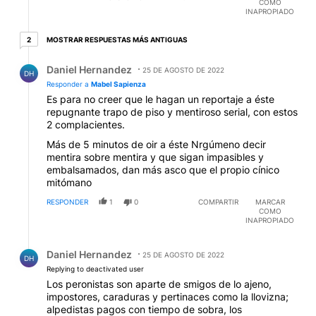
COMO
INAPROPIADO
2 respuestas más antiguas
MOSTRAR RESPUESTAS MÁS ANTIGUAS
2
Respuesta de Daniel Hernandez.
Daniel Hernandez
25 DE AGOSTO DE 2022
DH
Responder a
Mabel Sapienza
Es para no creer que le hagan un reportaje a éste
repugnante trapo de piso y mentiroso serial, con estos
2 complacientes.
Más de 5 minutos de oir a éste Nrgúmeno decir
mentira sobre mentira y que sigan impasibles y
embalsamados, dan más asco que el propio cínico
mitómano
RESPONDER
1
0
COMPARTIR
MARCAR
COMO
INAPROPIADO
Respuesta de Daniel Hernandez.
Daniel Hernandez
25 DE AGOSTO DE 2022
DH
Replying to deactivated user
Los peronistas son aparte de smigos de lo ajeno,
impostores, caraduras y pertinaces como la llovizna;
alpedistas pagos con tiempo de sobra, los