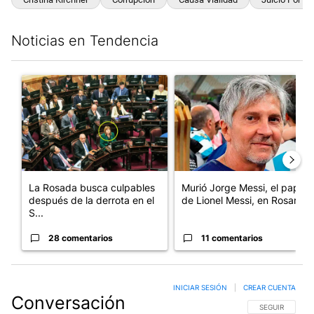
Noticias en Tendencia
Este listado muestra los artículos con más comentarios en los últim
Un artículo de tendencia con el título "La Rosada busca culpabl
Un artículo de tendencia con e
La Rosada busca culpables
Murió Jorge Messi, el papá
después de la derrota en el
de Lionel Messi, en Rosario
S...
28 comentarios
11 comentarios
INICIAR SESIÓN
|
CREAR CUENTA
Conversación
SIGA ESTA CO
SEGUIR