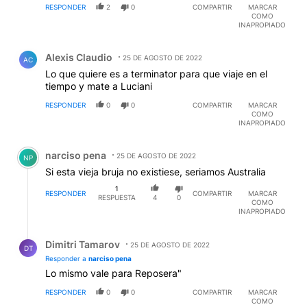
RESPONDER
2
0
COMPARTIR
MARCAR
COMO
INAPROPIADO
Comentario de Alexis Claudio.
Alexis Claudio
25 DE AGOSTO DE 2022
AC
Lo que quiere es a terminator para que viaje en el
tiempo y mate a Luciani
RESPONDER
0
0
COMPARTIR
MARCAR
COMO
INAPROPIADO
Comentario de narciso pena.
narciso pena
25 DE AGOSTO DE 2022
NP
Si esta vieja bruja no existiese, seriamos Australia
1
RESPONDER
COMPARTIR
MARCAR
RESPUESTA
4
0
COMO
INAPROPIADO
Respuesta de Dimitri Tamarov.
Dimitri Tamarov
25 DE AGOSTO DE 2022
DT
Responder a
narciso pena
Lo mismo vale para Reposera"
RESPONDER
0
0
COMPARTIR
MARCAR
COMO