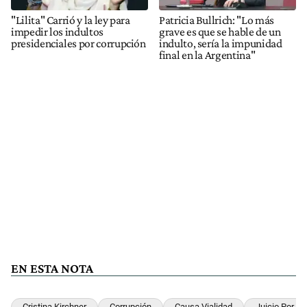
"Lilita" Carrió y la ley para
Patricia Bullrich: "Lo más
impedir los indultos
grave es que se hable de un
presidenciales por corrupción
indulto, sería la impunidad
final en la Argentina"
EN ESTA NOTA
Cristina Kirchner
Corrupción
Causa Vialidad
Juicio Por La