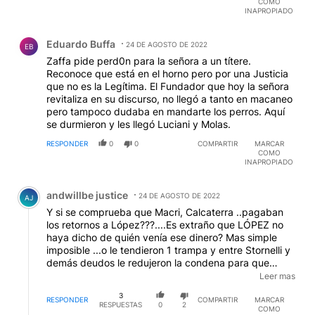
COMO
INAPROPIADO
Comentario de Eduardo Buffa.
Eduardo Buffa
24 DE AGOSTO DE 2022
EB
Zaffa pide perd0n para la señora a un títere.
Reconoce que está en el horno pero por una Justicia
que no es la Legítima. El Fundador que hoy la señora
revitaliza en su discurso, no llegó a tanto en macaneo
pero tampoco dudaba en mandarte los perros. Aquí
se durmieron y les llegó Luciani y Molas.
RESPONDER
0
0
COMPARTIR
MARCAR
COMO
INAPROPIADO
Comentario de andwillbe justice.
andwillbe justice
24 DE AGOSTO DE 2022
AJ
Y si se comprueba que Macri, Calcaterra ..pagaban
los retornos a López???....Es extraño que LÓPEZ no
haya dicho de quién venía ese dinero? Mas simple
imposible ...o le tendieron 1 trampa y entre Stornelli y
demás deudos le redujeron la condena para que
calle??....Hablará López??? SERÍA muy buenoo que lo
Leer mas
hiciera. El tema que el indulto puede ser anulado por
3
otro presidente de tendencia contraria ...
RESPONDER
COMPARTIR
MARCAR
RESPUESTAS
0
2
COMO