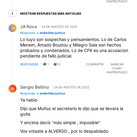
INAPROPIADO
1 respuesta más antiguas
MOSTRAR RESPUESTAS MÁS ANTIGUAS
1
Respuesta de JA Roca.
JA Roca
24 DE AGOSTO DE 2022
JR
Responder a
andwillbe justice
Lo tuyo son sospechas y pensamientos. Lo de Carlos
Menem, Amado Boudou y Milagro Sala son hechos
probados y condenados. Lo de CFK es una acusacion
pendiente de fallo judicial.
RESPONDER
1
0
COMPARTIR
MARCAR
COMO
INAPROPIADO
Respuesta de Sergio Bellino.
Sergio Bellino
24 DE AGOSTO DE 2022
SB
Responder a
andwillbe justice
Ya hablo
Dijo que Muñoz el secretario le dijo que se llevara la
guita
Y encima decís "más simple , imposible"
Vos votaste a ALVERSO , por lo despabilado