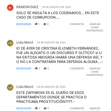
Comentario de RAMON DIAZ.
RAMON DIAZ
24 DE AGOSTO DE 2022
RD
SOLO SE INDULTA A LOS CODENADOS... EN ESTE
CASO DE CORRUPCION....
RESPONDER
1
0
COMPARTIR
MARCAR
COMO
INAPROPIADO
Comentario de Lida Mont.
Lida Mont
24 DE AGOSTO DE 2022
LM
lO DE AYER DE CRISTINA ELIZABETH FERNÁNDEZ,
FUE UN ALEGATO O UN DISCURSO P OLÍTICO? sI U
NA EXITOSA ABOGADA HAARÁ UNA DEFENSA ASÍ, Y
O NO LA CONTRATARÍA PARA DEFENSA ALGUNA....-
RESPONDER
2
0
COMPARTIR
MARCAR
COMO
INAPROPIADO
Comentario de Lida Mont.
Lida Mont
24 DE AGOSTO DE 2022
LM
ESTE ZAFFARONI ES EL DUEÑO DE ESOS
DEPARTAMENTOS DONDE SE PRACTICA O
PRACTICABA PROSTITUCIÓN????.-
RESPONDER
2
0
COMPARTIR
MARCAR