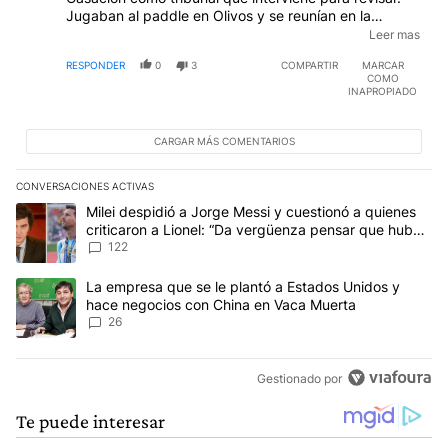
Jugaban al paddle en Olivos y se reunían en la
Rosada antes de sacar algún fallo contra CFK. Y
Leer mas
Lorenzetti ya emitió opinión diciendo que el proceso
RESPONDER
0
3
COMPARTIR
MARCAR
"Fue todo legal". Asique si, son todos amigos.
COMO
Cualquier otra consulta experta te sugiero recurrir a la
INAPROPIADO
información pública y existente.
EDITADO
CARGAR MÁS COMENTARIOS
CONVERSACIONES ACTIVAS
Este listado muestra los artículos con más comentarios en los últim
Un artículo de tendencia con el título "Milei despidió a Jorge Mes
Milei despidió a Jorge Messi y cuestionó a quienes
criticaron a Lionel: “Da vergüenza pensar que hubo
anti-Messi”
122
Un artículo de tendencia con el título "La empresa que se le pla
La empresa que se le plantó a Estados Unidos y
hace negocios con China en Vaca Muerta
26
Gestionado por