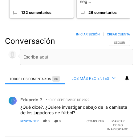
neg...
122 comentarios
26 comentarios
INICIAR SESIÓN
|
CREAR CUENTA
Conversación
SIGA ESTA CO
SEGUIR
LOS MÁS RECIENTES
TODOS LOS COMENTARIOS
86
Todos los comentarios
Comentario de Eduardo P..
Eduardo P.
10 DE SEPTIEMBRE DE 2022
EP
¿Qué dice?. ¿Quiere investigar debajo de la camiseta
de los jugadores de fútbol?.-
RESPONDER
0
0
COMPARTIR
MARCAR
COMO
INAPROPIADO