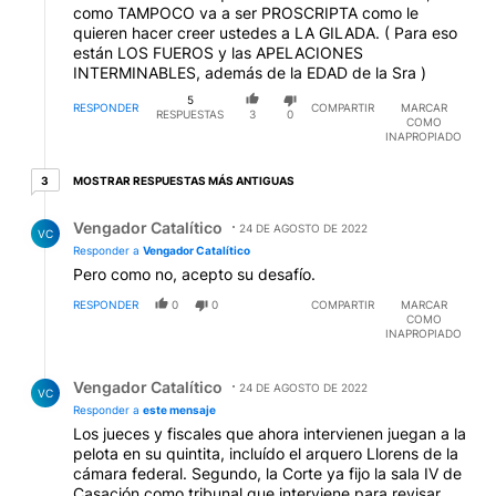
como TAMPOCO va a ser PROSCRIPTA como le
quieren hacer creer ustedes a LA GILADA. ( Para eso
están LOS FUEROS y las APELACIONES
INTERMINABLES, además de la EDAD de la Sra )
5
RESPONDER
COMPARTIR
MARCAR
RESPUESTAS
3
0
COMO
INAPROPIADO
3 respuestas más antiguas
MOSTRAR RESPUESTAS MÁS ANTIGUAS
3
Respuesta de Vengador Catalítico.
Vengador Catalítico
24 DE AGOSTO DE 2022
VC
Responder a
Vengador Catalítico
Pero como no, acepto su desafío.
RESPONDER
0
0
COMPARTIR
MARCAR
COMO
INAPROPIADO
Respuesta de Vengador Catalítico.
Vengador Catalítico
24 DE AGOSTO DE 2022
VC
Responder a
este mensaje
Los jueces y fiscales que ahora intervienen juegan a la
pelota en su quintita, incluído el arquero Llorens de la
cámara federal. Segundo, la Corte ya fijo la sala IV de
Casación como tribunal que interviene para revisar.