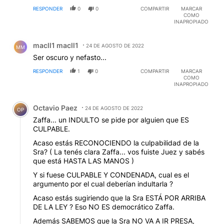
RESPONDER
0
0
COMPARTIR
MARCAR
COMO
INAPROPIADO
Comentario de macll1 macll1.
macll1 macll1
24 DE AGOSTO DE 2022
MM
Ser oscuro y nefasto...
RESPONDER
1
0
COMPARTIR
MARCAR
COMO
INAPROPIADO
Comentario de Octavio Paez.
Octavio Paez
24 DE AGOSTO DE 2022
OP
Zaffa... un INDULTO se pide por alguien que ES
CULPABLE.
Acaso estás RECONOCIENDO la culpabilidad de la
Sra? ( La tenés clara Zaffa... vos fuiste Juez y sabés
que está HASTA LAS MANOS )
Y si fuese CULPABLE Y CONDENADA, cual es el
argumento por el cual deberían indultarla ?
Acaso estás sugiriendo que la Sra ESTÁ POR ARRIBA
DE LA LEY ? Eso NO ES democrático Zaffa.
Además SABEMOS que la Sra NO VA A IR PRESA,