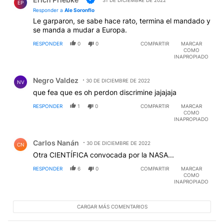
EP
Responder a
Ale Soronflo
Le garparon, se sabe hace rato, termina el mandado y
se manda a mudar a Europa.
RESPONDER
0
0
COMPARTIR
MARCAR
COMO
INAPROPIADO
Comentario de Negro Valdez.
Negro Valdez
30 DE DICIEMBRE DE 2022
NV
que fea que es oh perdon discrimine jajajaja
RESPONDER
1
0
COMPARTIR
MARCAR
COMO
INAPROPIADO
Comentario de Carlos Nanán.
Carlos Nanán
30 DE DICIEMBRE DE 2022
CN
Otra CIENTÍFICA convocada por la NASA...
RESPONDER
6
0
COMPARTIR
MARCAR
COMO
INAPROPIADO
CARGAR MÁS COMENTARIOS