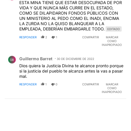
ESTA MINA TIENE QUE ESTAR DESOCUPADA DE POR
VIDA Y QUE NUNCA MÁS CURRE EN EL ESTADO,
COMO SE DILAPIDARON FONDOS PÚBLICOS CON
UN MINISTERIO AL PEDO COMO EL INADI, ENCIMA
LA ZURDA NO LA QUISO BLANQUEAR A LA
EMPLEADA, DEBERÍAN EMBARGARLE TODO.
EDITADO
RESPONDER
2
1
COMPARTIR
MARCAR
COMO
INAPROPIADO
Comentario de Guillermo Barret.
Guillermo Barret
30 DE DICIEMBRE DE 2022
GB
Dios quiera la Justicia Divina te alcance pronto porque
si la justicia del pueblo te alcanza antes la vas a pasar
mal.
RESPONDER
1
0
COMPARTIR
MARCAR
COMO
INAPROPIADO