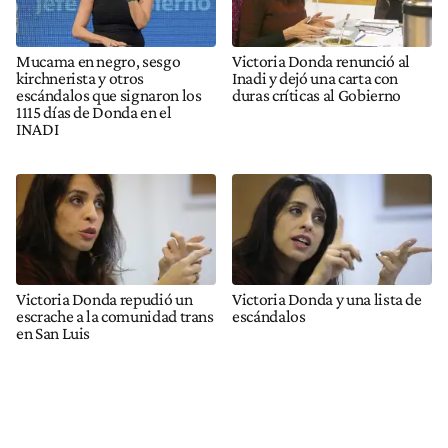
Mucama en negro, sesgo
Victoria Donda renunció al
kirchnerista y otros
Inadi y dejó una carta con
escándalos que signaron los
duras críticas al Gobierno
1115 días de Donda en el
INADI
Victoria Donda repudió un
Victoria Donda y una lista de
escrache a la comunidad trans
escándalos
en San Luis