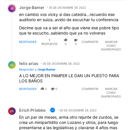
Comentario de Jorge Bamer.
Jorge Bamer
30 DE DICIEMBRE DE 2022
JB
en cambio vos vicky si das catedra...recuerdo ese
auditorio en suiza..avido de escuchar tu conferencia
Decime que va a ser el año que viene ese pobre tipo
que te escucho..sabiendo que ya no volveras
1
RESPONDER
COMPARTIR
MARCAR
RESPUESTA
0
0
COMO
INAPROPIADO
Respuesta de felix arias.
felix arias
30 DE DICIEMBRE DE 2022
FA
Responder a
Jorge Bamer
A LO MEJOR EN PAMPER LE DAN UN PUESTO PARA
LOS BAÑOS
RESPONDER
0
0
COMPARTIR
MARCAR
COMO
INAPROPIADO
Comentario de Erich Priebke.
Erich Priebke
30 DE DICIEMBRE DE 2022
EP
En un par de meses, arma otro rejunte de zurdos, se
crea un minipartidito con Lozano y otros, para luego
presentarse a las legislativas y clavarse 4 años mas