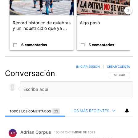
Récord histórico de quiebras
Algo pasó
y un industricidio que ya ...
6 comentarios
5 comentarios
INICIAR SESIÓN
|
CREAR CUENTA
Conversación
SIGA ESTA CO
SEGUIR
LOS MÁS RECIENTES
TODOS LOS COMENTARIOS
23
Todos los comentarios
Comentario de Adrian Corpus.
Adrian Corpus
30 DE DICIEMBRE DE 2022
AC