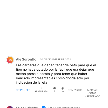
Comentario de Ale Soronflo.
Ale Soronflo
30 DE DICIEMBRE DE 2022
AS
Las carpetas que deben tener de beto para que el
tipo no haya optado por la facil que era dejar que
metan presa a porota y para tener que haber
bancado impresentables como donda solo por
indicacion de la jefa
1
RESPONDER
COMPARTIR
MARCAR
RESPUESTA
2
0
COMO
INAPROPIADO
Respuesta de Erich Priebke.
Erich Priebke
31 DE DICIEMBRE DE 2022