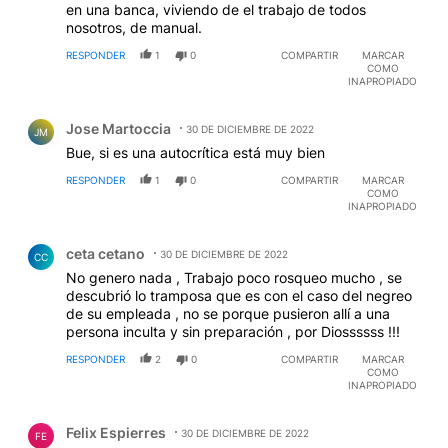
en una banca, viviendo de el trabajo de todos
nosotros, de manual.
RESPONDER
1
0
COMPARTIR
MARCAR
COMO
INAPROPIADO
Comentario de Jose Martoccia.
Jose Martoccia
30 DE DICIEMBRE DE 2022
JM
Bue, si es una autocrítica está muy bien
RESPONDER
1
0
COMPARTIR
MARCAR
COMO
INAPROPIADO
Comentario de ceta cetano.
ceta cetano
30 DE DICIEMBRE DE 2022
CC
No genero nada , Trabajo poco rosqueo mucho , se
descubrió lo tramposa que es con el caso del negreo
de su empleada , no se porque pusieron allí a una
persona inculta y sin preparación , por Diossssss !!!
RESPONDER
2
0
COMPARTIR
MARCAR
COMO
INAPROPIADO
Comentario de Felix Espierres.
Felix Espierres
30 DE DICIEMBRE DE 2022
FE