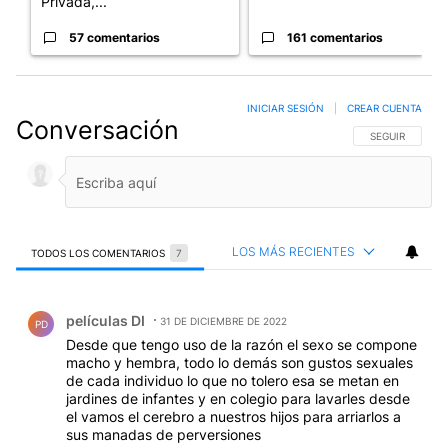
Privada,...
57 comentarios
161 comentarios
INICIAR SESIÓN
|
CREAR CUENTA
Conversación
SIGA ESTA CO
SEGUIR
LOS MÁS RECIENTES
TODOS LOS COMENTARIOS
7
Todos los comentarios
Comentario de películas DI.
películas DI
31 DE DICIEMBRE DE 2022
PD
Desde que tengo uso de la razón el sexo se compone
macho y hembra, todo lo demás son gustos sexuales
de cada individuo lo que no tolero esa se metan en
jardines de infantes y en colegio para lavarles desde
el vamos el cerebro a nuestros hijos para arriarlos a
sus manadas de perversiones