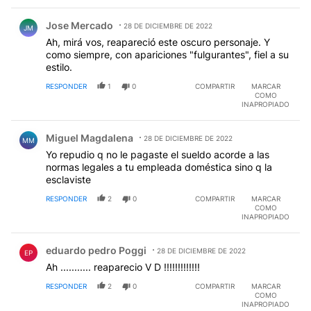
Comentario de Jose Mercado.
Jose Mercado
28 DE DICIEMBRE DE 2022
JM
Ah, mirá vos, reapareció este oscuro personaje. Y
como siempre, con apariciones "fulgurantes", fiel a su
estilo.
RESPONDER
1
0
COMPARTIR
MARCAR
COMO
INAPROPIADO
Comentario de Miguel Magdalena.
Miguel Magdalena
28 DE DICIEMBRE DE 2022
MM
Yo repudio q no le pagaste el sueldo acorde a las
normas legales a tu empleada doméstica sino q la
esclaviste
RESPONDER
2
0
COMPARTIR
MARCAR
COMO
INAPROPIADO
Comentario de eduardo pedro Poggi.
eduardo pedro Poggi
28 DE DICIEMBRE DE 2022
EP
Ah ........... reaparecio V D !!!!!!!!!!!!!
RESPONDER
2
0
COMPARTIR
MARCAR
COMO
INAPROPIADO