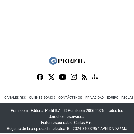
CANALES RSS
QUIENES SOMOS
CONTÁCTENOS
PRIVACIDAD
EQUIPO
REGLAS
Perfil.com - Editorial Perfil S.A.
| © Perfil.com 2006-2026 - Todos los
derechos reservados.
Editor responsable: Carlos Piro.
Registro de la propiedad intelectual RL-2024-31002957-APN-DNDA#MJ