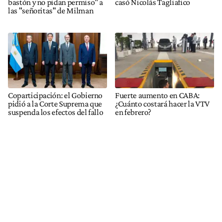
bastón y no pidan permiso" a
casó Nicolás Tagliafico
las "señoritas" de Milman
Coparticipación: el Gobierno
Fuerte aumento en CABA:
pidió a la Corte Suprema que
¿Cuánto costará hacer la VTV
suspenda los efectos del fallo
en febrero?