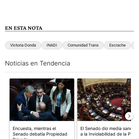
EN ESTA NOTA
Victoria Donda
INADI
Comunidad Trans
Escrache
S
Noticias en Tendencia
Este listado muestra los artículos con más comentarios en los últim
Un artículo de tendencia con el título "Encuesta, mientras el
Un artículo de tendencia con e
Encuesta, mientras el
El Senado dio media sanción
Senado debatía Propiedad
a la Inviolabilidad de la P...