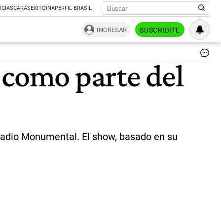
ICIAS
CARAS
EXITOÍNA
PERFIL BRASIL
INGRESAR
SUSCRIBITE
Ba
 como parte del
Bu
|
X
@b
Estadio Monumental. El show, basado en su