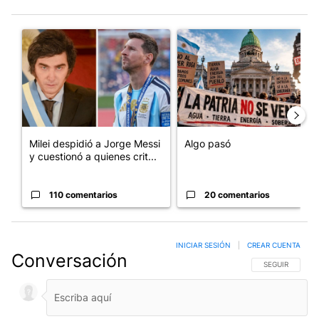
Este listado muestra los artículos con más comentarios en los últim
Un artículo de tendencia con el título "Milei despidió a Jorge 
Un artículo de tendencia con e
Milei despidió a Jorge Messi
Algo pasó
y cuestionó a quienes crit...
110 comentarios
20 comentarios
INICIAR SESIÓN
|
CREAR CUENTA
Conversación
SIGA ESTA CO
SEGUIR