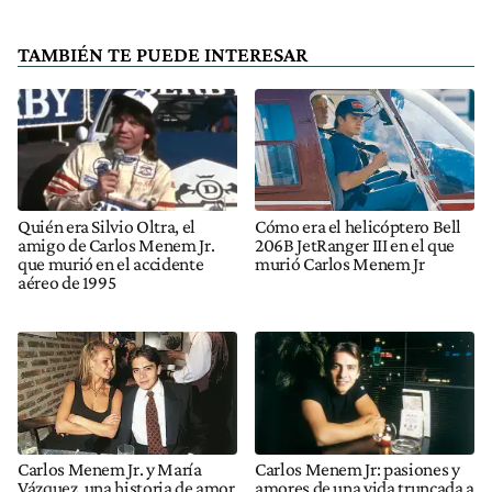
TAMBIÉN TE PUEDE INTERESAR
Quién era Silvio Oltra, el
Cómo era el helicóptero Bell
amigo de Carlos Menem Jr.
206B JetRanger III en el que
que murió en el accidente
murió Carlos Menem Jr
aéreo de 1995
Carlos Menem Jr. y María
Carlos Menem Jr: pasiones y
Vázquez, una historia de amor
amores de una vida truncada a