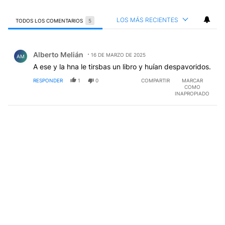
LOS MÁS RECIENTES
TODOS LOS COMENTARIOS
5
Todos los comentarios
Comentario de Alberto Melián.
Alberto Melián
16 DE MARZO DE 2025
AM
A ese y la hna le tirsbas un libro y huían despavoridos.
RESPONDER
1
0
COMPARTIR
MARCAR
COMO
INAPROPIADO