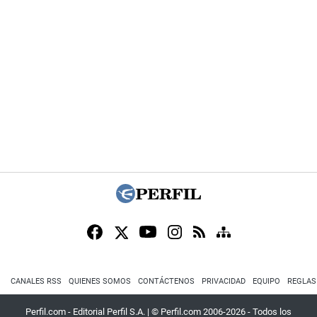
CANALES RSS
QUIENES SOMOS
CONTÁCTENOS
PRIVACIDAD
EQUIPO
REGLAS
Perfil.com - Editorial Perfil S.A.
| © Perfil.com 2006-2026 - Todos los