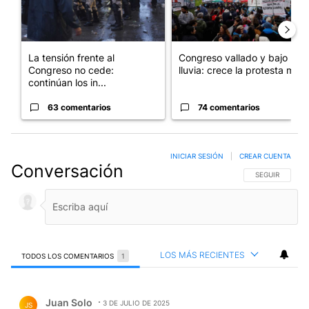
La tensión frente al
Congreso vallado y bajo la
Congreso no cede:
lluvia: crece la protesta mi...
continúan los in...
63 comentarios
74 comentarios
INICIAR SESIÓN
|
CREAR CUENTA
Conversación
SIGA ESTA CO
SEGUIR
LOS MÁS RECIENTES
TODOS LOS COMENTARIOS
1
Todos los comentarios
Comentario de Juan Solo.
Juan Solo
3 DE JULIO DE 2025
JS