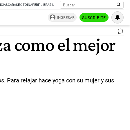
ICIAS
CARAS
EXITOÍNA
PERFIL BRASIL
INGRESAR
SUSCRIBITE
Ca
za como el mejor
En
ac
en
un
de
su
sh
|
os. Para relajar hace yoga con su mujer y sus
gz
he
ca