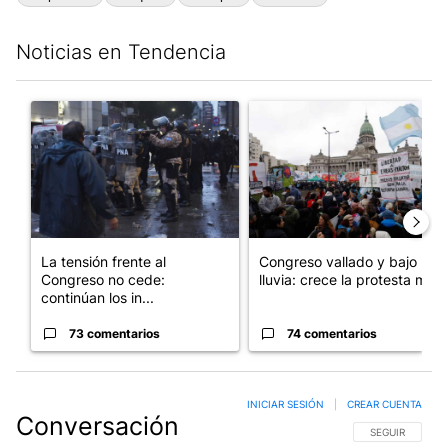
Noticias en Tendencia
Este listado muestra los artículos con más comentarios en los últim
Un artículo de tendencia con el título "La tensión frente al Con
Un artículo de tendencia con e
La tensión frente al
Congreso vallado y bajo la
Congreso no cede:
lluvia: crece la protesta mi...
continúan los in...
73 comentarios
74 comentarios
INICIAR SESIÓN
|
CREAR CUENTA
Conversación
SIGA ESTA CO
SEGUIR