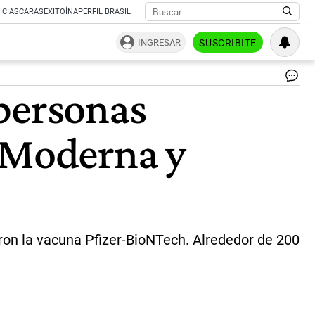
ICIAS
CARAS
EXITOÍNA
PERFIL BRASIL
INGRESAR
SUSCRIBITE
Pfi
 personas
|
AF
, Moderna y
aron la vacuna Pfizer-BioNTech. Alrededor de 200