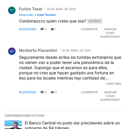
Respuesta de Fulvio Tesei.
Fulvio Tesei
19 DE ABRIL DE 2025
FT
Responder a
Ivael Tercero
Condonazzzo quien crees que sos?
EDITADO
RESPONDER
0
1
COMPARTIR
MARCAR
COMO
INAPROPIADO
Comentario de Norberto Piacentini.
Norberto Piacentini
19 DE ABRIL DE 2025
NP
Seguramente desde arriba los turistas extranjeros que
no vienen van a poder tener una panorámica de la
ciudad. Supongo que el ascensor es para ellos,
porque no creo que hayan gastado una fortuna en
éso para los locales mientras hay cantidad de
porteños viviendo en la calle y comiendo de la
Leer mas
basura...
EDITADO
RESPONDER
0
0
COMPARTIR
MARCAR
COMO
INAPROPIADO
CONVERSACIONES ACTIVAS
Este listado muestra los artículos con más comentarios en los últim
Un artículo de tendencia con el título "El Banco Central no pudo 
El Banco Central no pudo dar precisiones sobre un
sobrante de $4 billones