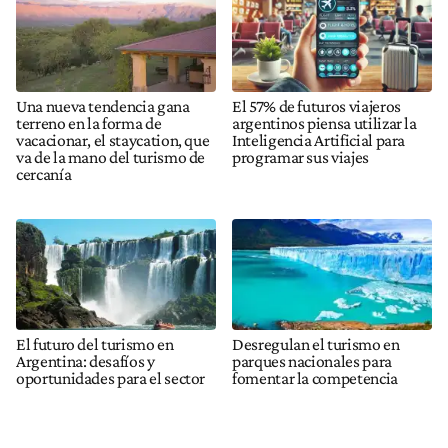
Una nueva tendencia gana
El 57% de futuros viajeros
terreno en la forma de
argentinos piensa utilizar la
vacacionar, el staycation, que
Inteligencia Artificial para
va de la mano del turismo de
programar sus viajes
cercanía
El futuro del turismo en
Desregulan el turismo en
Argentina: desafíos y
parques nacionales para
oportunidades para el sector
fomentar la competencia