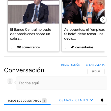
El Banco Central no pudo
Aeropuertos: el "empleado
dar precisiones sobre un
fallado" debe tomar una
sobra...
decis...
90 comentarios
41 comentarios
INICIAR SESIÓN
|
CREAR CUENTA
Conversación
SIGA ESTA CO
SEGUIR
LOS MÁS RECIENTES
TODOS LOS COMENTARIOS
5
Todos los comentarios