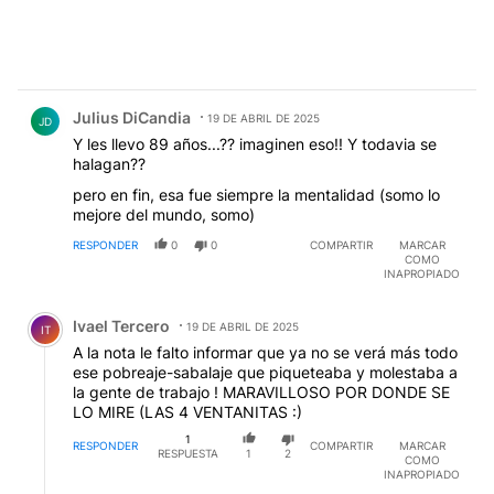
Comentario de Julius DiCandia.
Julius DiCandia
19 DE ABRIL DE 2025
JD
Y les llevo 89 años...?? imaginen eso!! Y todavia se
halagan??
pero en fin, esa fue siempre la mentalidad (somo lo
mejore del mundo, somo)
RESPONDER
0
0
COMPARTIR
MARCAR
COMO
INAPROPIADO
Comentario de Ivael Tercero.
Ivael Tercero
19 DE ABRIL DE 2025
IT
A la nota le falto informar que ya no se verá más todo
ese pobreaje-sabalaje que piqueteaba y molestaba a
la gente de trabajo ! MARAVILLOSO POR DONDE SE
LO MIRE (LAS 4 VENTANITAS :)
1
RESPONDER
COMPARTIR
MARCAR
RESPUESTA
1
2
COMO
INAPROPIADO