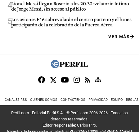
4
Lionel Messi llega a Rosario a las 20.30: velatorio íntimo
de Jorge Messi, sin acceso al público
5
Los aviones F 16 sobrevolarán el centro porteño y el lunes
participarán de la celebración de la Fuerza Aérea
VER MÁS
CANALES RSS
QUIENES SOMOS
CONTÁCTENOS
PRIVACIDAD
EQUIPO
REGLAS
Perfil.com - Editorial Perfil S.A.
| © Perfil.com 2006-2026 - Todos los
derechos reservados.
Editor responsable: Carlos Piro.
Registro de la propiedad intelectual RL-2024-31002957-APN-DNDA#MJ
Dirección:
California 2715
,
C1289ABI
,
CABA, Argentina
| Teléfono:
+54 9 11