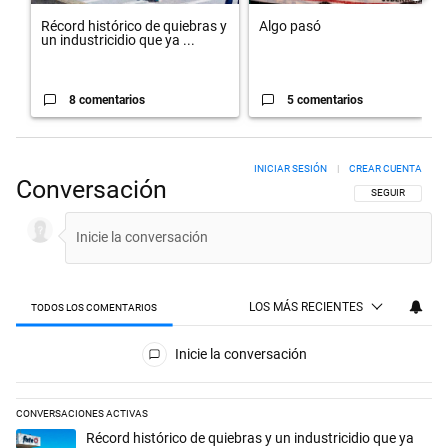
Récord histórico de quiebras y
Algo pasó
un industricidio que ya ...
8 comentarios
5 comentarios
INICIAR SESIÓN
|
CREAR CUENTA
Conversación
SIGA ESTA CON
SEGUIR
LOS MÁS RECIENTES
TODOS LOS COMENTARIOS
Todos los comentarios
Inicie la conversación
CONVERSACIONES ACTIVAS
Este listado muestra los artículos con más comentarios en los últimos 
Un artículo de tendencia con el título "Récord histórico de quiebras 
Récord histórico de quiebras y un industricidio que ya