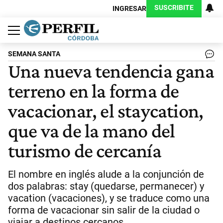
SUSCRIBITE
INGRESAR
Política
Economía
Judiciales
Sociedad
Cultura
Espectáculos
Deportes
Protagonistas
SEMANA SANTA
Una nueva tendencia gana
terreno en la forma de
vacacionar, el staycation,
que va de la mano del
turismo de cercanía
El nombre en inglés alude a la conjunción de
dos palabras: stay (quedarse, permanecer) y
vacation (vacaciones), y se traduce como una
forma de vacacionar sin salir de la ciudad o
viajar a destinos cercanos.