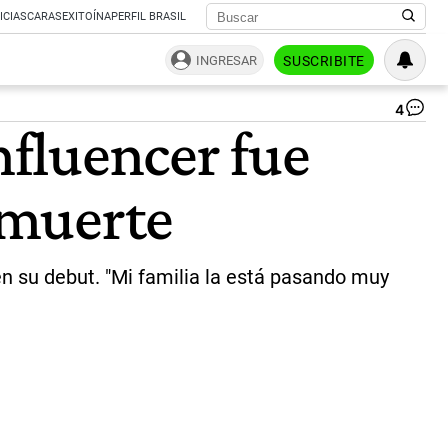
ICIAS
CARAS
EXITOÍNA
PERFIL BRASIL
INGRESAR
SUSCRIBITE
4
Ch
nfluencer fue
Mar
el
inf
 muerte
ar
|
Twi
/
In
en su debut. "Mi familia la está pasando muy
|
ch