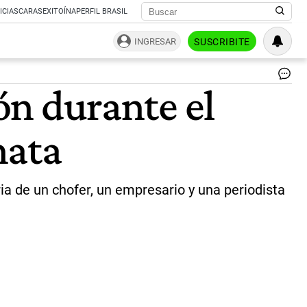
ICIAS
CARAS
EXITOÍNA
PERFIL BRASIL
INGRESAR
SUSCRIBITE
La
ión durante el
|
Twi
nata
oria de un chofer, un empresario y una periodista