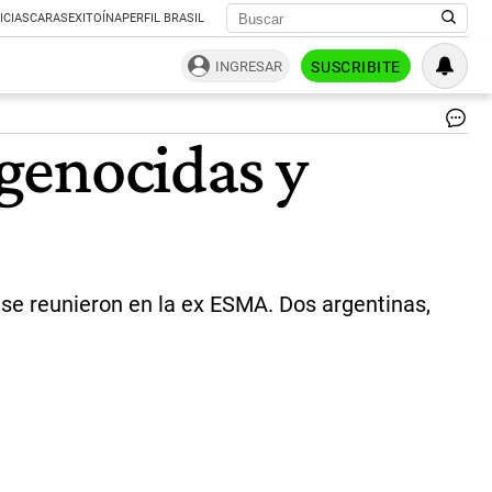
ICIAS
CARAS
EXITOÍNA
PERFIL BRASIL
INGRESAR
SUSCRIBITE
Vit
 genocidas y
Na
(iz
es
chi
Su
pad
tor
en
se reunieron en la ex ESMA. Dos argentinas,
a
su
ma
y
la
vio
a
ell
Al