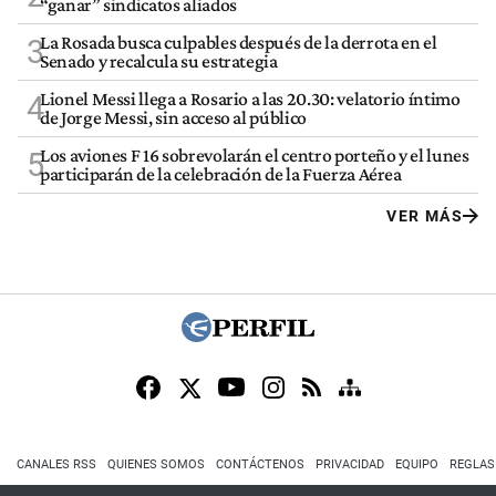
“ganar” sindicatos aliados
La Rosada busca culpables después de la derrota en el
3
Senado y recalcula su estrategia
Lionel Messi llega a Rosario a las 20.30: velatorio íntimo
4
de Jorge Messi, sin acceso al público
Los aviones F 16 sobrevolarán el centro porteño y el lunes
5
participarán de la celebración de la Fuerza Aérea
VER MÁS
CANALES RSS
QUIENES SOMOS
CONTÁCTENOS
PRIVACIDAD
EQUIPO
REGLAS