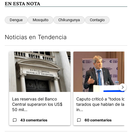
EN ESTA NOTA
Dengue
Mosquito
Chikungunya
Contagio
Noticias en Tendencia
Este listado muestra los artículos con más comentarios en los últim
Un artículo de tendencia con el título "Las reservas del Banco 
Un artículo de tendencia con e
Las reservas del Banco
Caputo criticó a “todos los
Central superaron los US$
tarados que hablan de la
50 mil...
in...
43 comentarios
60 comentarios