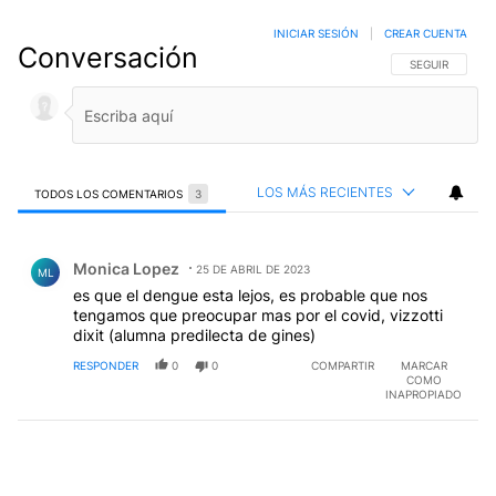
INICIAR SESIÓN
|
CREAR CUENTA
Conversación
SIGA ESTA CO
SEGUIR
LOS MÁS RECIENTES
TODOS LOS COMENTARIOS
3
Todos los comentarios
Comentario de Monica Lopez.
Monica Lopez
25 DE ABRIL DE 2023
ML
es que el dengue esta lejos, es probable que nos
tengamos que preocupar mas por el covid, vizzotti
dixit (alumna predilecta de gines)
RESPONDER
0
0
COMPARTIR
MARCAR
COMO
INAPROPIADO