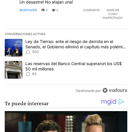
Un desastre! No atajan una!
RESPONDER
0
0
COMPARTIR
MARCAR
COMO
INAPROPIADO
CONVERSACIONES ACTIVAS
Este listado muestra los artículos con más comentarios en los últim
Un artículo de tendencia con el título "Ley de Tierras: ante el ri
Ley de Tierras: ante el riesgo de derrota en el
Senado, el Gobierno eliminó el capítulo más polémico
del proyecto
300
Un artículo de tendencia con el título "Las reservas del Banco Ce
Las reservas del Banco Central superaron los US$
50 mil millones
43
Gestionado por