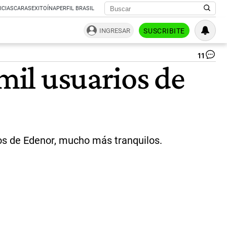
ICIAS
CARAS
EXITOÍNA
PERFIL BRASIL
INGRESAR
SUSCRIBITE
11
Co
 mil usuarios de
de
luz
|
Té
os de Edenor, mucho más tranquilos.