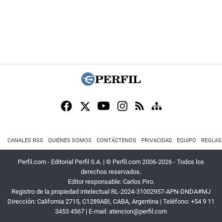
CANALES RSS
QUIENES SOMOS
CONTÁCTENOS
PRIVACIDAD
EQUIPO
REGLAS
Perfil.com - Editorial Perfil S.A.
| © Perfil.com 2006-2026 - Todos los
derechos reservados.
Editor responsable: Carlos Piro.
Registro de la propiedad intelectual RL-2024-31002957-APN-DNDA#MJ
Dirección:
California 2715
,
C1289ABI
,
CABA, Argentina
| Teléfono:
+54 9 11
3453 4567
| E-mail:
atencion@perfil.com