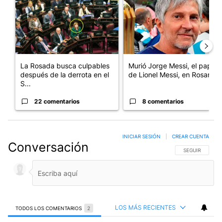
La Rosada busca culpables
Murió Jorge Messi, el papá
después de la derrota en el
de Lionel Messi, en Rosario
S...
22 comentarios
8 comentarios
INICIAR SESIÓN
|
CREAR CUENTA
Conversación
SIGA ESTA CO
SEGUIR
LOS MÁS RECIENTES
TODOS LOS COMENTARIOS
2