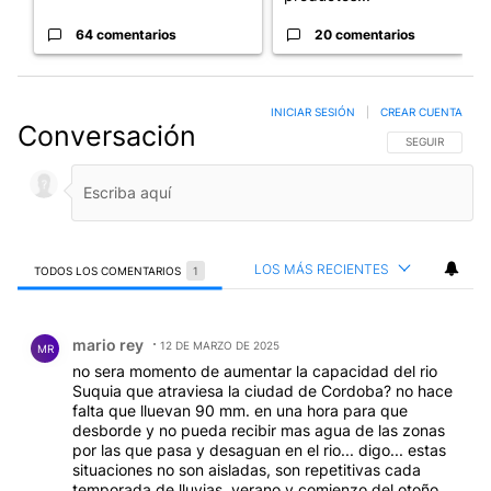
64 comentarios
20 comentarios
INICIAR SESIÓN
|
CREAR CUENTA
Conversación
SIGA ESTA CO
SEGUIR
LOS MÁS RECIENTES
TODOS LOS COMENTARIOS
1
Todos los comentarios
Comentario de mario rey.
mario rey
12 DE MARZO DE 2025
MR
no sera momento de aumentar la capacidad del rio
Suquia que atraviesa la ciudad de Cordoba? no hace
falta que lluevan 90 mm. en una hora para que
desborde y no pueda recibir mas agua de las zonas
por las que pasa y desaguan en el rio... digo... estas
situaciones no son aisladas, son repetitivas cada
temporada de lluvias, verano y comienzo del otoño