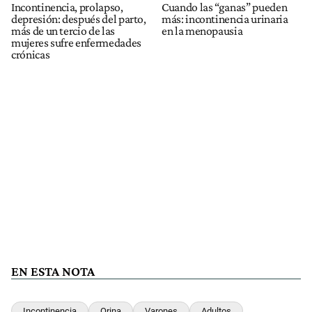
Incontinencia, prolapso,
Cuando las “ganas” pueden
depresión: después del parto,
más: incontinencia urinaria
más de un tercio de las
en la menopausia
mujeres sufre enfermedades
crónicas
EN ESTA NOTA
Incontinencia
Orina
Varones
Adultos