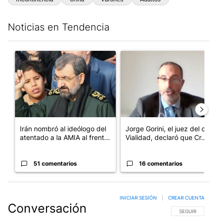
Noticias en Tendencia
Este listado muestra los artículos con más comentarios en los últim
Un artículo de tendencia con el título "Irán nombró al ideólogo
Un artículo de tendencia con e
Irán nombró al ideólogo del
Jorge Gorini, el juez del caso
atentado a la AMIA al frent...
Vialidad, declaró que Cr...
51 comentarios
16 comentarios
INICIAR SESIÓN
|
CREAR CUENTA
Conversación
SIGA ESTA CO
SEGUIR