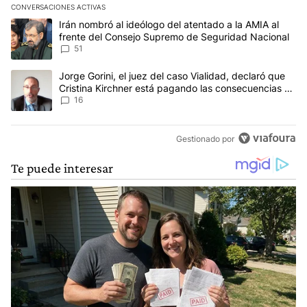
CONVERSACIONES ACTIVAS
Este listado muestra los artículos con más comentarios en los últim
Un artículo de tendencia con el título "Irán nombró al ideólogo d
Irán nombró al ideólogo del atentado a la AMIA al
frente del Consejo Supremo de Seguridad Nacional
51
Un artículo de tendencia con el título "Jorge Gorini, el juez del
Jorge Gorini, el juez del caso Vialidad, declaró que
Cristina Kirchner está pagando las consecuencias de
cometer "un delito comprobado"
16
Gestionado por