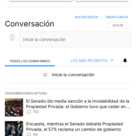
INICIAR SESIÓN
|
CREAR CUENTA
Conversación
SIGA ESTA CO
SEGUIR
LOS MÁS RECIENTES
TODOS LOS COMENTARIOS
Todos los comentarios
Inicie la conversación
CONVERSACIONES ACTIVAS
Este listado muestra los artículos con más comentarios en los últim
Un artículo de tendencia con el título "El Senado dio media sanci
El Senado dio media sanción a la Inviolabilidad de la
Propiedad Privada: el Gobierno tuvo que ceder en la
Ley del Manejo del Fuego
152
Un artículo de tendencia con el título "Encuesta, mientras el Se
Encuesta, mientras el Senado debatía Propiedad
Privada, el 57% reclama un cambio de gobierno
44