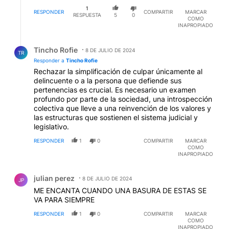
1
RESPONDER
COMPARTIR
MARCAR
RESPUESTA
5
0
COMO
INAPROPIADO
Respuesta de Tincho Rofie.
Tincho Rofie
8 DE JULIO DE 2024
TR
Responder a
Tincho Rofie
Rechazar la simplificación de culpar únicamente al
delincuente o a la persona que defiende sus
pertenencias es crucial. Es necesario un examen
profundo por parte de la sociedad, una introspección
colectiva que lleve a una reinvención de los valores y
las estructuras que sostienen el sistema judicial y
legislativo.
RESPONDER
1
0
COMPARTIR
MARCAR
COMO
INAPROPIADO
Comentario de julian perez.
julian perez
8 DE JULIO DE 2024
JP
ME ENCANTA CUANDO UNA BASURA DE ESTAS SE
VA PARA SIEMPRE
RESPONDER
1
0
COMPARTIR
MARCAR
COMO
INAPROPIADO