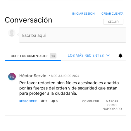
INICIAR SESIÓN
|
CREAR CUENTA
Conversación
SIGA ESTA CO
SEGUIR
LOS MÁS RECIENTES
TODOS LOS COMENTARIOS
13
Todos los comentarios
Comentario de Héctor Servin.
Héctor Servin
8 DE JULIO DE 2024
HS
Por favor redacten bien No es asesinado es abatido
por las fuerzas del orden y de seguridad que están
para proteger a la ciudadanía.
RESPONDER
2
0
COMPARTIR
MARCAR
COMO
INAPROPIADO