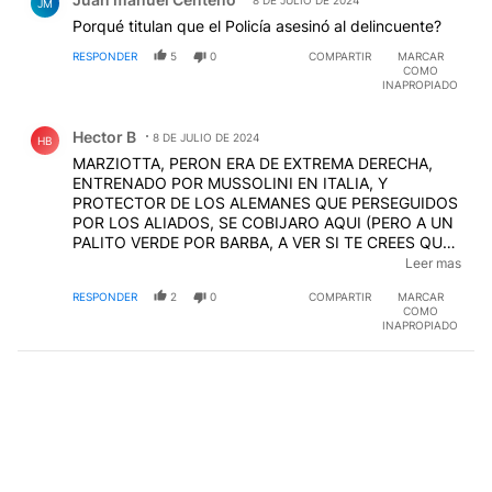
JM
Porqué titulan que el Policía asesinó al delincuente?
RESPONDER
5
0
COMPARTIR
MARCAR
COMO
INAPROPIADO
Comentario de Hector B.
Hector B
8 DE JULIO DE 2024
HB
MARZIOTTA, PERON ERA DE EXTREMA DERECHA,
ENTRENADO POR MUSSOLINI EN ITALIA, Y
PROTECTOR DE LOS ALEMANES QUE PERSEGUIDOS
POR LOS ALIADOS, SE COBIJARO AQUI (PERO A UN
PALITO VERDE POR BARBA, A VER SI TE CREES QUE
ERA SOLO POR LO IDEOLOGICO, PAVOTA EL MANDO
Leer mas
A PERSEGUIR A LOS MONTOS Y ERPIANOS CON LA
RESPONDER
2
0
COMPARTIR
MARCAR
TRIPLE A, YA EL VERSITO DEL "PERON PROGRE"
COMO
FALLECIO... TODOS SABEMOS QUE USTEDES SON
INAPROPIADO
SOLO UNA FRANQUICIA QUE USO UN CARTEL PARA
CONFUNDIR INCAUTOS, PERO NI LA MARCA LOS
SACA YA DE LA CLOACA EN LA QUE HUNDIERON AL
PAIS, ROÑOSITA
EDITADO