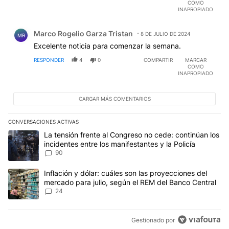
COMO
INAPROPIADO
Comentario de Marco Rogelio Garza Tristan.
Marco Rogelio Garza Tristan
8 DE JULIO DE 2024
MR
Excelente noticia para comenzar la semana.
RESPONDER
4
0
COMPARTIR
MARCAR
COMO
INAPROPIADO
CARGAR MÁS COMENTARIOS
CONVERSACIONES ACTIVAS
Este listado muestra los artículos con más comentarios en los últim
Un artículo de tendencia con el título "La tensión frente al Congre
La tensión frente al Congreso no cede: continúan los
incidentes entre los manifestantes y la Policía
90
Un artículo de tendencia con el título "Inflación y dólar: cuáles 
Inflación y dólar: cuáles son las proyecciones del
mercado para julio, según el REM del Banco Central
24
Gestionado por