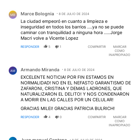
Comentario de Marce Bolognia.
Marce Bolognia
8 DE JULIO DE 2024
MB
La ciudad empeoró en cuanto a limpieza e
inseguridad en todos los barrios ....ya no se puede
caminar con tranquilidad a ninguna hora .....Jorge
Macri volve a Vicente Lopez
RESPONDER
5
1
COMPARTIR
MARCAR
COMO
INAPROPIADO
Comentario de Armando Miranda.
Armando Miranda
8 DE JULIO DE 2024
AM
EXCELENTE NOTICIA! POR FIN ESTAMOS EN
NORMALIDAD! NO EN EL NEFASTO GARANTISMO DE
ZAFARONI, CRISTINA Y DEMAS LADRONES, QUE
NATURALIZARON EL DELITO! Y NOS CONDENARON
A MORIR EN LAS CALLES POR UN CELULAR!
GRACIAS MILEI! GRACIAS PATRICIA BULRICH!
RESPONDER
4
0
COMPARTIR
MARCAR
COMO
INAPROPIADO
Comentario de Juan manuel Centeno.
Juan manuel Centeno
8 DE JULIO DE 2024