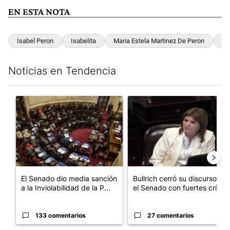
EN ESTA NOTA
Isabel Peron
Isabelita
Maria Estela Martinez De Peron
Ju
Noticias en Tendencia
Este listado muestra los artículos con más comentarios en los últim
Un artículo de tendencia con el título "El Senado dio media san
Un artículo de tendencia con el
El Senado dio media sanción
Bullrich cerró su discurso en
a la Inviolabilidad de la P...
el Senado con fuertes crí...
133 comentarios
27 comentarios