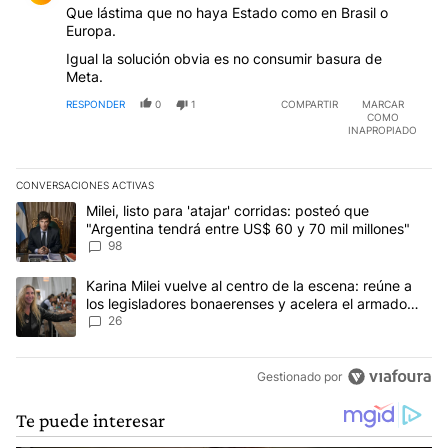
Que lástima que no haya Estado como en Brasil o
Europa.
Igual la solución obvia es no consumir basura de
Meta.
RESPONDER
0
1
COMPARTIR
MARCAR
COMO
INAPROPIADO
CONVERSACIONES ACTIVAS
Este listado muestra los artículos con más comentarios en los últim
Un artículo de tendencia con el título "Milei, listo para 'atajar' 
Milei, listo para 'atajar' corridas: posteó que
"Argentina tendrá entre US$ 60 y 70 mil millones"
98
Un artículo de tendencia con el título "Karina Milei vuelve al cen
Karina Milei vuelve al centro de la escena: reúne a
los legisladores bonaerenses y acelera el armado
para 2027
26
Gestionado por