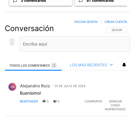
3 comentarios
97 comentarios
INICIAR SESIÓN
|
CREAR CUENTA
Conversación
SIGA ESTA CO
SEGUIR
LOS MÁS RECIENTES
TODOS LOS COMENTARIOS
3
Todos los comentarios
Comentario de Alejandro Ruiz.
Alejandro Ruiz
31 DE JULIO DE 2024
AR
Buenísimo!
RESPONDER
0
0
COMPARTIR
MARCAR
COMO
INAPROPIADO