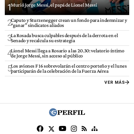
Murió Jorge Messi, el papá de Lionel Messi
1
Caputo y Sturzenegger crean un fondo para indemnizar y
2
“ganar” sindicatos aliados
La Rosada busca culpables después de la derrota en el
3
Senado y recalcula su estrategia
Lionel Messi llega a Rosario a las 20.30: velatorio íntimo
4
de Jorge Messi, sin acceso al público
Los aviones F 16 sobrevolarán el centro porteño y el lunes
5
participarán de la celebración de la Fuerza Aérea
VER MÁS