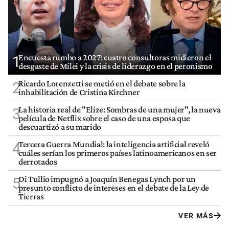
Encuesta rumbo a 2027: cuatro consultoras midieron el
1
desgaste de Milei y la crisis de liderazgo en el peronismo
Ricardo Lorenzetti se metió en el debate sobre la
2
inhabilitación de Cristina Kirchner
La historia real de "Elize: Sombras de una mujer", la nueva
3
película de Netflix sobre el caso de una esposa que
descuartizó a su marido
Tercera Guerra Mundial: la inteligencia artificial reveló
4
cuáles serían los primeros países latinoamericanos en ser
derrotados
Di Tullio impugnó a Joaquín Benegas Lynch por un
5
presunto conflicto de intereses en el debate de la Ley de
Tierras
VER MÁS