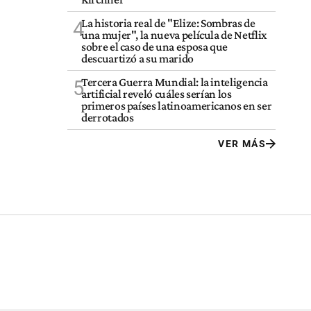
La historia real de "Elize: Sombras de
4
una mujer", la nueva película de Netflix
sobre el caso de una esposa que
descuartizó a su marido
Tercera Guerra Mundial: la inteligencia
5
artificial reveló cuáles serían los
primeros países latinoamericanos en ser
derrotados
VER MÁS