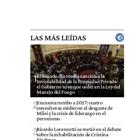
LAS MÁS LEÍDAS
El Senado dio media sanción a la
1
Inviolabilidad de la Propiedad Privada:
el Gobierno tuvo que ceder en la Ley del
Manejo del Fuego
Encuesta rumbo a 2027: cuatro
2
consultoras midieron el desgaste de
Milei y la crisis de liderazgo en el
peronismo
Ricardo Lorenzetti se metió en el debate
3
sobre la inhabilitación de Cristina
Kirchner