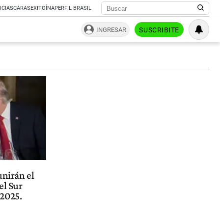
ICIAS
CARAS
EXITOÍNA
PERFIL BRASIL
INGRESAR
SUSCRIBITE
unirán el
el Sur
2025.