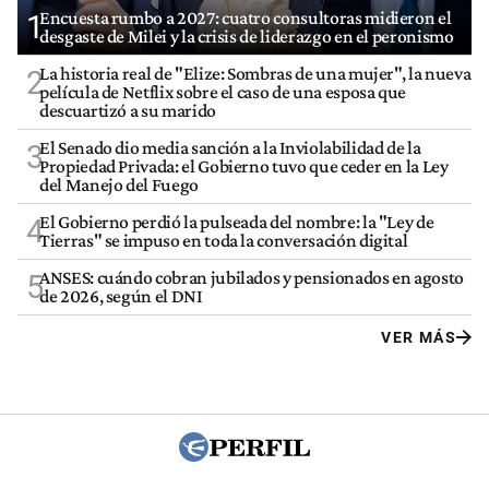
Encuesta rumbo a 2027: cuatro consultoras midieron el
1
desgaste de Milei y la crisis de liderazgo en el peronismo
La historia real de "Elize: Sombras de una mujer", la nueva
2
película de Netflix sobre el caso de una esposa que
descuartizó a su marido
El Senado dio media sanción a la Inviolabilidad de la
3
Propiedad Privada: el Gobierno tuvo que ceder en la Ley
del Manejo del Fuego
El Gobierno perdió la pulseada del nombre: la "Ley de
4
Tierras" se impuso en toda la conversación digital
ANSES: cuándo cobran jubilados y pensionados en agosto
5
de 2026, según el DNI
VER MÁS