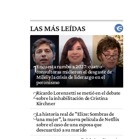
LAS MÁS LEÍDAS
Encuesta rumbo a 2027: cuatro
1
consultoras midieron el desgaste de
Milei y la crisis de liderazgo en el
peronismo
Ricardo Lorenzetti se metió en el debate
2
sobre la inhabilitación de Cristina
Kirchner
La historia real de "Elize: Sombras de
3
una mujer", la nueva película de Netflix
sobre el caso de una esposa que
descuartizó a su marido