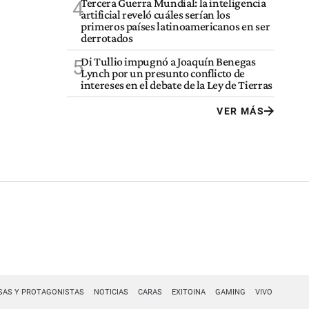
Tercera Guerra Mundial: la inteligencia
4
artificial reveló cuáles serían los
primeros países latinoamericanos en ser
derrotados
Di Tullio impugnó a Joaquín Benegas
5
Lynch por un presunto conflicto de
intereses en el debate de la Ley de Tierras
VER MÁS
SAS Y PROTAGONISTAS
NOTICIAS
CARAS
EXITOINA
GAMING
VIVO