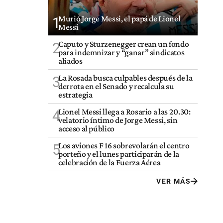
Murió Jorge Messi, el papá de Lionel
1
Messi
Caputo y Sturzenegger crean un fondo
2
para indemnizar y “ganar” sindicatos
aliados
La Rosada busca culpables después de la
3
derrota en el Senado y recalcula su
estrategia
Lionel Messi llega a Rosario a las 20.30:
4
velatorio íntimo de Jorge Messi, sin
acceso al público
Los aviones F 16 sobrevolarán el centro
5
porteño y el lunes participarán de la
celebración de la Fuerza Aérea
VER MÁS