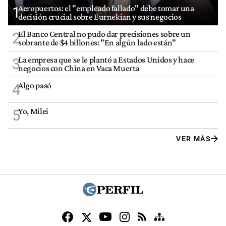
Aeropuertos: el "empleado fallado" debe tomar una
1
decisión crucial sobre Eurnekian y sus negocios
El Banco Central no pudo dar precisiones sobre un
2
sobrante de $4 billones: "En algún lado están"
La empresa que se le plantó a Estados Unidos y hace
3
negocios con China en Vaca Muerta
Algo pasó
4
Yo, Milei
5
VER MÁS