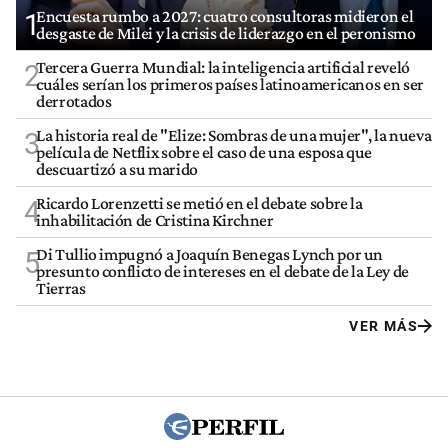
Encuesta rumbo a 2027: cuatro consultoras midieron el
1
desgaste de Milei y la crisis de liderazgo en el peronismo
Tercera Guerra Mundial: la inteligencia artificial reveló
2
cuáles serían los primeros países latinoamericanos en ser
derrotados
La historia real de "Elize: Sombras de una mujer", la nueva
3
película de Netflix sobre el caso de una esposa que
descuartizó a su marido
Ricardo Lorenzetti se metió en el debate sobre la
4
inhabilitación de Cristina Kirchner
Di Tullio impugnó a Joaquín Benegas Lynch por un
5
presunto conflicto de intereses en el debate de la Ley de
Tierras
VER MÁS