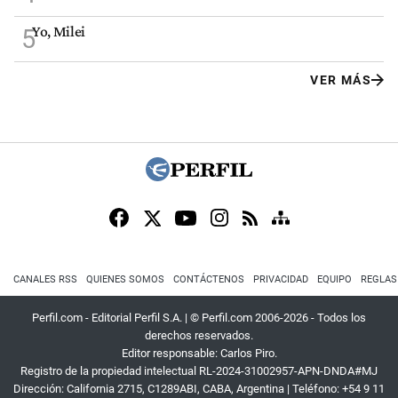
Yo, Milei
5
VER MÁS
CANALES RSS
QUIENES SOMOS
CONTÁCTENOS
PRIVACIDAD
EQUIPO
REGLAS
Perfil.com - Editorial Perfil S.A.
| © Perfil.com 2006-2026 - Todos los
derechos reservados.
Editor responsable: Carlos Piro.
Registro de la propiedad intelectual RL-2024-31002957-APN-DNDA#MJ
Dirección:
California 2715
,
C1289ABI
,
CABA, Argentina
| Teléfono:
+54 9 11