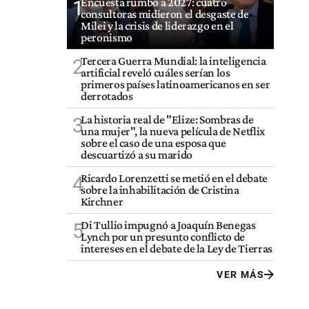
Encuesta rumbo a 2027: cuatro
1
consultoras midieron el desgaste de
Milei y la crisis de liderazgo en el
peronismo
Tercera Guerra Mundial: la inteligencia
2
artificial reveló cuáles serían los
primeros países latinoamericanos en ser
derrotados
La historia real de "Elize: Sombras de
3
una mujer", la nueva película de Netflix
sobre el caso de una esposa que
descuartizó a su marido
Ricardo Lorenzetti se metió en el debate
4
sobre la inhabilitación de Cristina
Kirchner
Di Tullio impugnó a Joaquín Benegas
5
Lynch por un presunto conflicto de
intereses en el debate de la Ley de Tierras
VER MÁS