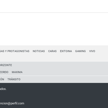
SAS Y PROTAGONISTAS
NOTICIAS
CARAS
EXITOINA
GAMING
VIVO
ORIZONTE
ECREIO
MAXIMA
IÓN
TRÁNSITO
ados.
encion@perfil.com