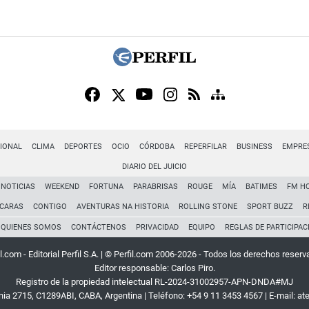
IONAL
CLIMA
DEPORTES
OCIO
CÓRDOBA
REPERFILAR
BUSINESS
EMPRE
DIARIO DEL JUICIO
NOTICIAS
WEEKEND
FORTUNA
PARABRISAS
ROUGE
MÍA
BATIMES
FM H
CARAS
CONTIGO
AVENTURAS NA HISTORIA
ROLLING STONE
SPORT BUZZ
R
QUIENES SOMOS
CONTÁCTENOS
PRIVACIDAD
EQUIPO
REGLAS DE PARTICIPAC
l.com - Editorial Perfil S.A.
| © Perfil.com 2006-2026 - Todos los derechos reserv
Editor responsable: Carlos Piro.
Registro de la propiedad intelectual RL-2024-31002957-APN-DNDA#MJ
rnia 2715
,
C1289ABI
,
CABA, Argentina
| Teléfono:
+54 9 11 3453 4567
| E-mail:
at